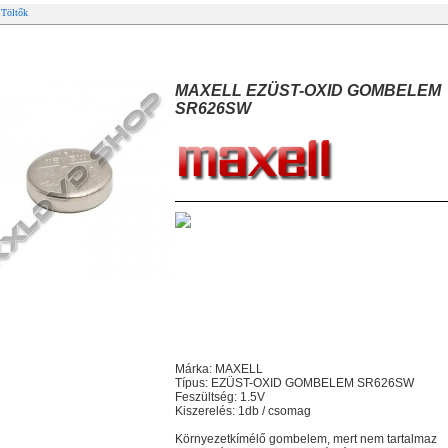
 Töltők
AXELL EZÜST-OXID GOMBELEM SR626SW
MAXELL EZÜST-OXID GOMBELEM
SR626SW
Márka: MAXELL
Típus: EZÜST-OXID GOMBELEM SR626SW
Feszültség: 1.5V
Kiszerelés: 1db / csomag
Környezetkímélő gombelem, mert nem tartalmaz