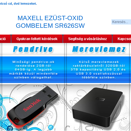
MAXELL EZÜST-OXID
GOMBELEM SR626SW