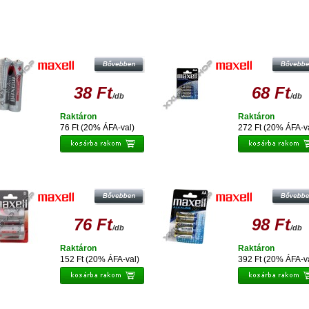
sonló termékek
MAXELL AAA MÉRETŰ 1,5V CINK
MAXELL AAA MÉRETŰ 1,5V ALKAL
CERUZA ELEM (2 SHRINK)
CERUZA ELEM (4 BLISTER)
38 Ft
68 Ft
/db
/db
Raktáron
Raktáron
76 Ft (20% ÁFA-val)
272 Ft (20% ÁFA-v
MAXELL AA MÉRETŰ 1,5V ALKÁL
MAXELL LR20 2PK BLISTER
CERUZA ELEM LR06-4BLISTER
76 Ft
98 Ft
/db
/db
Raktáron
Raktáron
152 Ft (20% ÁFA-val)
392 Ft (20% ÁFA-v
MAXELL EZÜST-OXID GOMBELE
MAXELL 6F-22 BLISTER