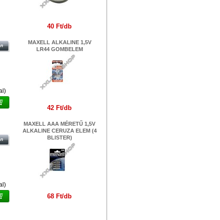
40 Ft/db
INE
MAXELL ALKALINE 1,5V
LR44 GOMBELEM
al)
42 Ft/db
I
MAXELL AAA MÉRETŰ 1,5V
ALKALINE CERUZA ELEM (4
BLISTER)
al)
68 Ft/db
M
Márkák