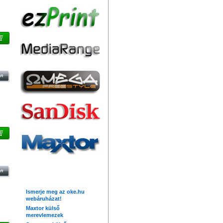
30
M
Friss hírek
Ismerje meg az oke.hu
webáruházat!
Maxtor külső
merevlemezek