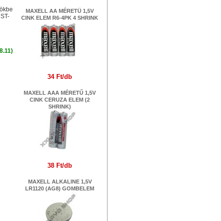
zökbe
MAXELL AA MÉRETÜ 1,5V
ÜST-
CINK ELEM R6-4PK 4 SHRINK
8.11)
34 Ft/db
MAXELL AAA MÉRETŰ 1,5V
CINK CERUZA ELEM (2
SHRINK)
38 Ft/db
MAXELL ALKALINE 1,5V
LR1120 (AG8) GOMBELEM