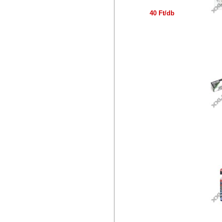
40 Ft/db
M