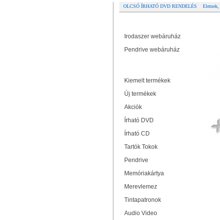
OLCSÓ ÍRHATÓ DVD RENDELÉS
Elemek,
Partner oldalak
M
Irodaszer webáruház
Pendrive webáruház
Termékek
Kiemelt termékek
Új termékek
Akciók
Írható DVD
Írható CD
Tartók Tokok
Pendrive
Memóriakártya
Merevlemez
Tintapatronok
Audio Video