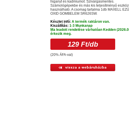
higanyt és kadmiumot. Szivárgásmentes.
Számológépekbe és más kis teljesítményű eszkö
használható. A csomag tartalma 1db MAXELL EZ
OXID GOMBELEM SR626SW.
Készlet infó:
A termék raktáron van.
Kiszállítás:
1-3 Munkanap
Ma leadott rendelése várhatóan Kedden (2026.0
érkezik meg.
129 Ft
/db
(20% ÁFA-val)