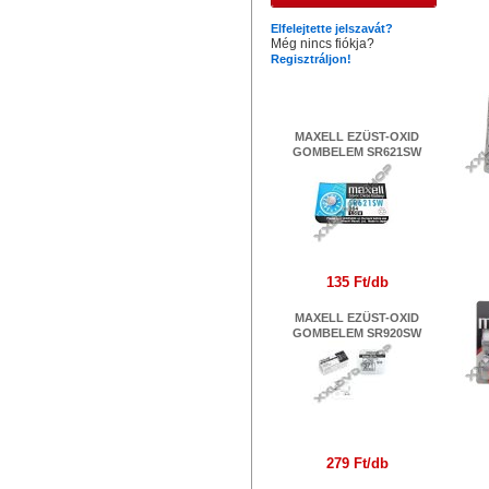
Ha
Elfelejtette jelszavát?
Még nincs fiókja?
Regisztráljon!
Legújabb termékek
MAXELL EZÜST-OXID
GOMBELEM SR621SW
135 Ft/db
MAXELL EZÜST-OXID
GOMBELEM SR920SW
279 Ft/db