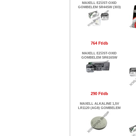
MAXELL EZÜST-OXID
GOMBELEM SR44SW (303)
764 Ft/db
MAXELL EZÜST-OXID
GOMBELEM SR616SW
290 Ft/db
MAXELL ALKALINE 1,5V
LR1120 (AG8) GOMBELEM