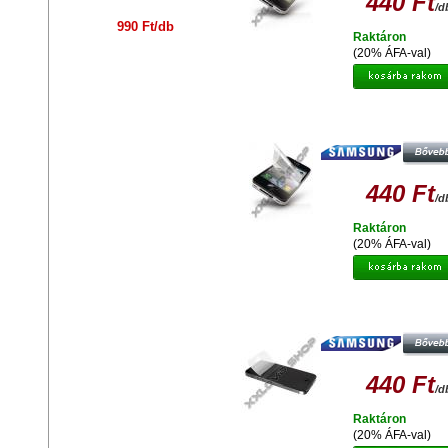
440 Ft
/d
990 Ft/db
Raktáron
(20% ÁFA-val)
GYÁRI MINŐSÉGŰ VÉDŐFÓLIA
OLDALAS SAMSUNG I8730 GAL
EXPRESS
440 Ft
/d
Raktáron
(20% ÁFA-val)
GYÁRI MINŐSÉGŰ VÉDŐFÓLIA
OLDALAS SAMSUNG I9100 GALAXY
440 Ft
/d
Raktáron
(20% ÁFA-val)