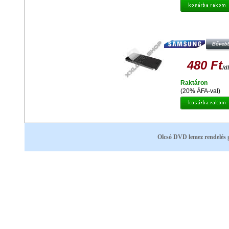
GYÁRI MINŐSÉGŰ VÉDŐFÓLIA
OLDALAS SAMSUNG I9220-N7000
480 Ft
/d
Raktáron
(20% ÁFA-val)
Olcsó DVD lemez rendelés 