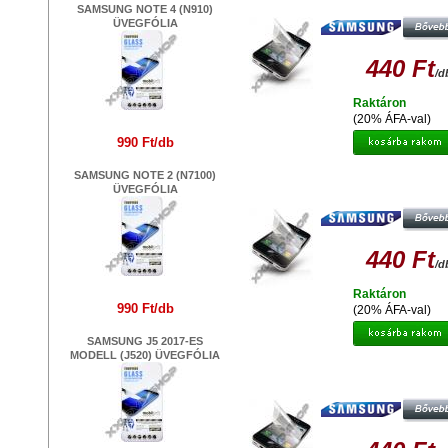
OLDALAS SAMSUNG I8260 CORE
SAMSUNG NOTE 4 (N910)
ÜVEGFÓLIA
440 Ft
/d
Raktáron
(20% ÁFA-val)
990 Ft/db
SAMSUNG NOTE 2 (N7100)
GYÁRI MINŐSÉGŰ VÉDŐFÓLIA
ÜVEGFÓLIA
OLDALAS SAMSUNG I9080
440 Ft
/d
Raktáron
990 Ft/db
(20% ÁFA-val)
SAMSUNG J5 2017-ES
MODELL (J520) ÜVEGFÓLIA
GYÁRI MINŐSÉGŰ VÉDŐFÓLIA
OLDALAS SAMSUNG I9295 GALAX
ACTIVE