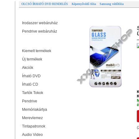
OLCSÓ ÍRHATÓ DVD RENDELÉS
Képernyővédő fólia
Samsung védőfólia
Partner oldalak
SAMSUNG NOTE 2 (N7100) ÜVEG
Irodaszer webáruház
Pendrive webáruház
Termékek
Kiemelt termékek
Új termékek
Akciók
Írható DVD
Írható CD
K
Tartók Tokok
K
M
Pendrive
é
Memóriakártya
Merevlemez
Tintapatronok
(
Audio Video