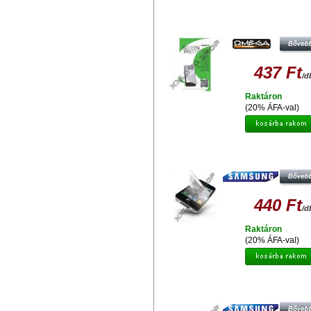
OMEGA OSPSI9003HC
KEMÉNYBEVONATOS KÉPERNYŐ
FÓLIA SAMSUNG I9003 41475
437 Ft
/d
Raktáron
(20% ÁFA-val)
GYÁRI MINŐSÉGŰ VÉDŐFÓLIA
OLDALAS SAMSUNG I8160 GAL
ACE 2
440 Ft
/d
Raktáron
(20% ÁFA-val)
GYÁRI MINŐSÉGŰ VÉDŐFÓLIA
OLDALAS SAMSUNG I9000 GALA