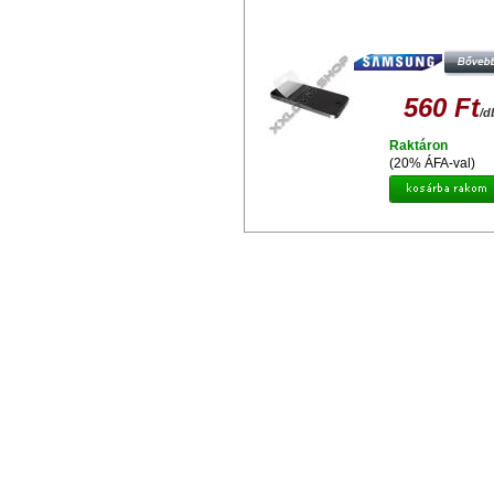
GYÁRI MINŐSÉGŰ VÉDŐFÓLIA
OLDALAS SAMSUNG I9300 GALAXY
MATT ANTI GLARE
560 Ft
/d
Raktáron
(20% ÁFA-val)