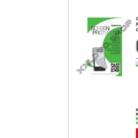
OMEGA KEMÉNYBEVONATOS KÉ
41471
K
K
M
é