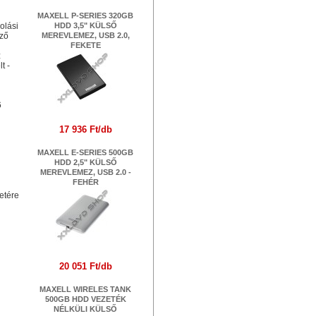
MAXELL P-SERIES 320GB
olási
HDD 3,5" KÜLSŐ
ező
MEREVLEMEZ, USB 2.0,
FEKETE
z
t -
6
17 936 Ft/db
MAXELL E-SERIES 500GB
HDD 2,5" KÜLSŐ
MEREVLEMEZ, USB 2.0 -
FEHÉR
20 051 Ft/db
MAXELL WIRELES TANK
500GB HDD VEZETÉK
NÉLKÜLI KÜLSŐ