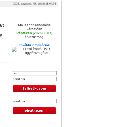
2026. augusztus. 06. csütörtök 04:34
, 2,5
A csomag érkezése
DD
Ma leadott rendelése
várhatóan
Pénteken (2026.08.07)
R
érkezik meg.
További információk
XXL hírlevél
Legolcsóbb termékek