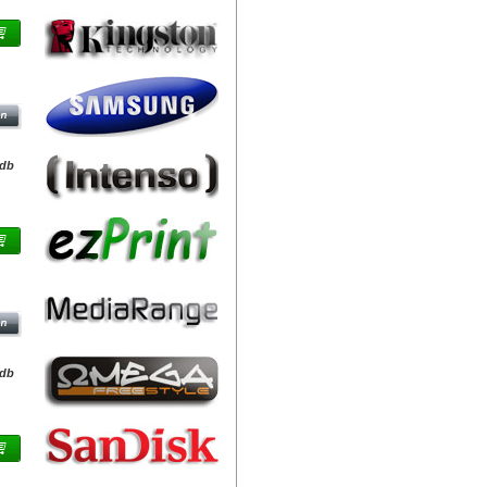
LSŐ
UM
/db
0GB
''
LD
/db