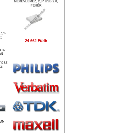
MEREVLEMEZ, 2,5" USB 2.0,
FEHÉR
.5"-
t
24 662 Ft/db
n az
Márkák
ső
nt az
cs
DD
0,
/db