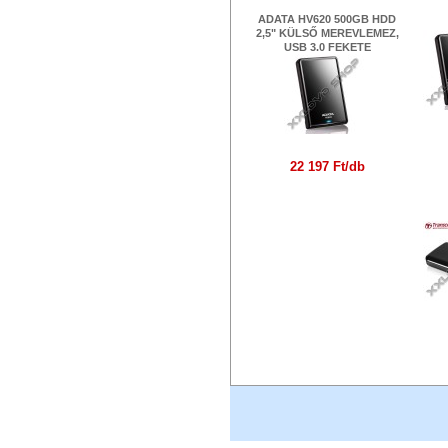
AD
ADATA HV620 500GB HDD
2,5" KÜLSŐ MEREVLEMEZ,
USB 3.0 FEKETE
22 197 Ft/db
T
USB