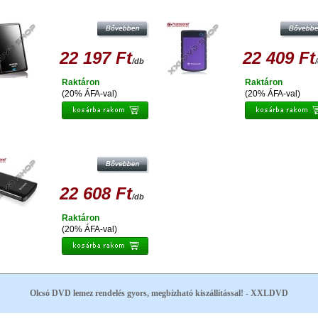
ATA HV620 500GB HDD 2,5" KÜLSŐ
TRANSCEND STOREJET 25H3P 50
MEREVLEMEZ, USB 3.0 FEKETE
EXT. HDD KÜLSŐ MEREVLEMEZ 2.5
USB 3.0, SW ELITE, OTB, LILA
22 197 Ft
22 409 Ft
/db
Raktáron
Raktáron
(20% ÁFA-val)
(20% ÁFA-val)
RANSCEND STOREJET 25A3 500GB
 3.0 2,5'' HDD KÜLSŐ MEREVLEMEZ,
FEKETE
22 608 Ft
/db
Raktáron
(20% ÁFA-val)
Olcsó DVD lemez rendelés gyors, megbízható kiszállítással! - XXLDVD