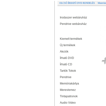
OLCSÓ ÍRHATÓ DVD RENDELÉS
Merevle
Partner oldalak
M
US
Irodaszer webáruház
Pendrive webáruház
Termékek
Kiemelt termékek
Új termékek
Akciók
Írható DVD
Írható CD
Tartók Tokok
Pendrive
Memóriakártya
Merevlemez
Tintapatronok
Audio Video