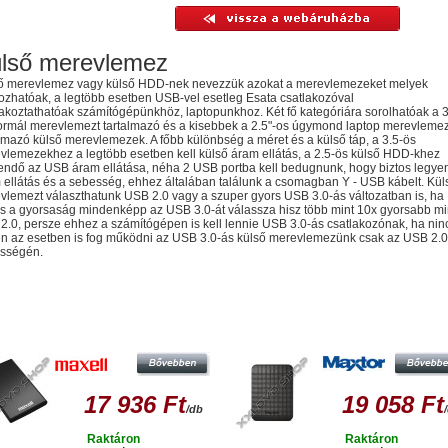
lső merevlemez
ő merevlemez vagy külső HDD-nek nevezzük azokat a merevlemezeket melyek
ozhatóak, a legtöbb esetben USB-vel esetleg Esata csatlakozóval
lakoztathatóak számítógépünkhöz, laptopunkhoz. Két fő kategóriára sorolhatóak a 3
ormál merevlemezt tartalmazó és a kisebbek a 2.5"-os úgymond laptop merevlemez
almazó külső merevlemezek. A főbb különbség a méret és a külső táp, a 3.5-ös
vlemezekhez a legtöbb esetben kell külső áram ellátás, a 2.5-ös külső HDD-khez
endő az USB áram ellátása, néha 2 USB portba kell bedugnunk, hogy biztos legye
 ellátás és a sebesség, ehhez általában találunk a csomagban Y - USB kábelt. Kül
vlemezt választhatunk USB 2.0 vagy a szuper gyors USB 3.0-ás változatban is, ha
os a gyorsaság mindenképp az USB 3.0-át válassza hisz több mint 10x gyorsabb mi
2.0, persze ehhez a számítógépen is kell lennie USB 3.0-ás csatlakozónak, ha nin
n az esetben is fog működni az USB 3.0-ás külső merevlemezünk csak az USB 2.0
sségén.
sonló termékek
AXELL P-SERIES 320GB HDD 3,5"
MAXTOR M3 PORTABLE 500GB H
LSŐ MEREVLEMEZ, USB 2.0, FEKETE
2.5" KÜLSŐ MEREVLEMEZ, USB 3.
FEKETE
17 936 Ft
19 058 Ft
/db
Raktáron
Raktáron