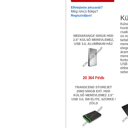
Elfelejtette jelszavát?
Még nincs fiókja?
Regisztráljon!
Kü
Legújabb termékek
Küls
hord
csat
MEDIARANGE 500GB HDD
os n
2.5" KÜLSŐ MEREVLEMEZ,
tart
USB 3.0, ALUMÍNIUM HÁZ
mere
eleg
áram
mere
font
USB 
ebbe
sebe
20 364 Ft/db
Ha
TRANSCEND STOREJET
25M3 500GB EXT. HDD
M
KÜLSŐ MEREVLEMEZ 2.5''
KÜ
USB 3.0, SW ELITE, SZÜRKE /
ZÖLD