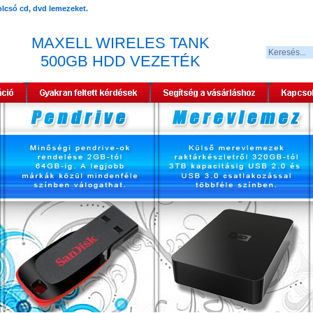
MAXELL WIRELES TANK
500GB HDD VEZETÉK