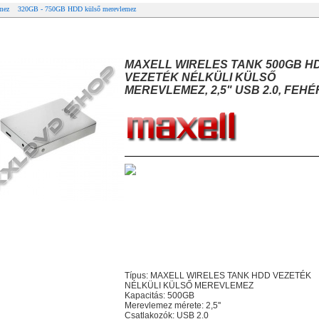
mez
320GB - 750GB HDD külső merevlemez
AXELL WIRELES TANK 500GB HDD VEZETÉK NÉLKÜLI KÜLSŐ MEREVLEMEZ
B 2.0, FEHÉR
MAXELL WIRELES TANK 500GB H
VEZETÉK NÉLKÜLI KÜLSŐ
MEREVLEMEZ, 2,5" USB 2.0, FEHÉ
Típus: MAXELL WIRELES TANK HDD VEZETÉK
NÉLKÜLI KÜLSŐ MEREVLEMEZ
Kapacitás: 500GB
Merevlemez mérete: 2,5''
Csatlakozók: USB 2.0