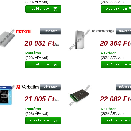
(20% ÁFA-val)
(20% ÁFA-val)
AXELL E-SERIES 500GB HDD 2,5"
MEDIARANGE 500GB HDD 2.5" KÜ
LSŐ MEREVLEMEZ, USB 2.0 - FEHÉR
MEREVLEMEZ, USB 3.0, ALUMÍNI
HÁZ
20 051 Ft
20 364 Ft
/db
Raktáron
Raktáron
(20% ÁFA-val)
(20% ÁFA-val)
ERBATIM STORE N GO 500GB HDD,
TRANSCEND STOREJET 25M3 50
ÜLSŐ MEREVLEMEZ, 2,5" USB 3.0
EXT. HDD KÜLSŐ MEREVLEMEZ 2.5
USB 3.0, SW ELITE, SZÜRKE / ZÖ
21 805 Ft
22 082 Ft
/db
Raktáron
Raktáron
(20% ÁFA-val)
(20% ÁFA-val)