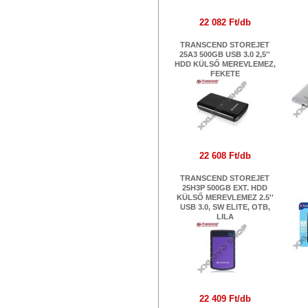
22 082 Ft/db
TRANSCEND STOREJET
M
25A3 500GB USB 3.0 2,5''
KÜ
HDD KÜLSŐ MEREVLEMEZ,
FEKETE
22 608 Ft/db
V
TRANSCEND STOREJET
K
25H3P 500GB EXT. HDD
KÜLSŐ MEREVLEMEZ 2.5''
USB 3.0, SW ELITE, OTB,
LILA
22 409 Ft/db