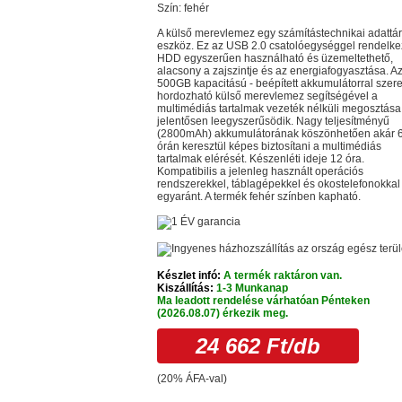
Szín: fehér
A külső merevlemez egy számítástechnikai adattár
eszköz. Ez az USB 2.0 csatolóegységgel rendelk
HDD egyszerűen használható és üzemeltethető,
alacsony a zajszintje és az energiafogyasztása. A
500GB kapacitású - beépített akkumulátorral szerel
hordozható külső merevlemez segítségével a
multimédiás tartalmak vezeték nélküli megosztása
jelentősen leegyszerűsödik. Nagy teljesítményű
(2800mAh) akkumulátorának köszönhetően akár 
órán keresztül képes biztosítani a multimédiás
tartalmak elérését. Készenléti ideje 12 óra.
Kompatibilis a jelenleg használt operációs
rendszerekkel, táblagépekkel és okostelefonokkal
egyaránt. A termék fehér színben kapható.
Készlet infó:
A termék raktáron van.
Kiszállítás:
1-3 Munkanap
Ma leadott rendelése várhatóan Pénteken
(2026.08.07) érkezik meg.
24 662 Ft
/db
(20% ÁFA-val)