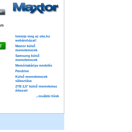
0GB
''
Friss hírek
/db
Ismerje meg az oke.hu
webáruházat!
Maxtor külső
merevlemezek
Samsung külső
merevlemezek
Memóriakártya rendelés
Pendrive
Külső merevlemezek
választása
2TB 2,5" külső merevlemez
érkezett
...további hírek