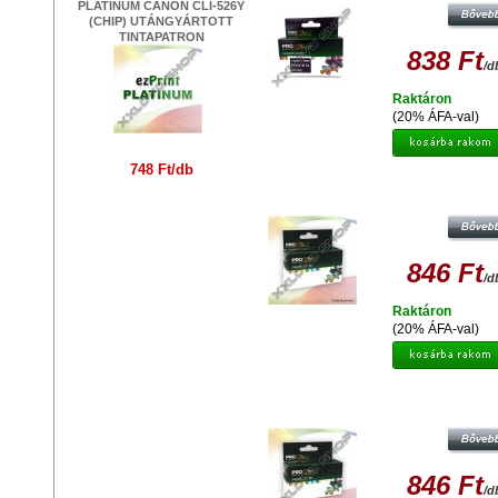
PLATINUM CANON CLI-526Y
(CHIP) UTÁNGYÁRTOTT
TINTAPATRON
838 Ft
/d
Raktáron
(20% ÁFA-val)
748 Ft/db
PROCOLOR CANON PC-526M C
MAGENTA UTÁNGYÁRTOTT
TINTAPATRON
846 Ft
/d
Raktáron
(20% ÁFA-val)
PROCOLOR CANON PC-526C CHIP
UTÁNGYÁRTOTT TINTAPATRO
846 Ft
/d