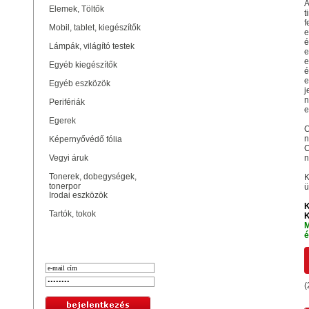
A
Elemek, Töltők
t
f
Mobil, tablet, kiegészítők
e
é
Lámpák, világító testek
e
e
Egyéb kiegészítők
é
e
Egyéb eszközök
j
n
Perifériák
e
Egerek
C
n
Képernyővédő fólia
C
Vegyi áruk
n
Tonerek, dobegységek,
K
tonerpor
ü
Irodai eszközök
K
Tartók, tokok
K
M
é
Bejelentkezés
(