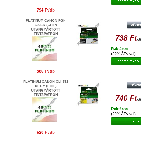
794 Ft/db
PROCOLOR CANON PC-520B C
FEKETE UTÁNGYÁRTOTT TINTAP
PLATINUM CANON PGI-
520BK (CHIP)
UTÁNGYÁRTOTT
TINTAPATRON
738 Ft
/d
Raktáron
(20% ÁFA-val)
586 Ft/db
PROCOLOR CANON PC-521Y C
SÁRGA UTÁNGYÁRTOTT TINTAPA
PLATINUM CANON CLI-551
XL GY (CHIP)
UTÁNGYÁRTOTT
TINTAPATRON
740 Ft
/d
Raktáron
(20% ÁFA-val)
620 Ft/db
PROCOLOR CANON PC- 551 B XL 
FEKETE UTÁNGYÁTOTT TINTAPA