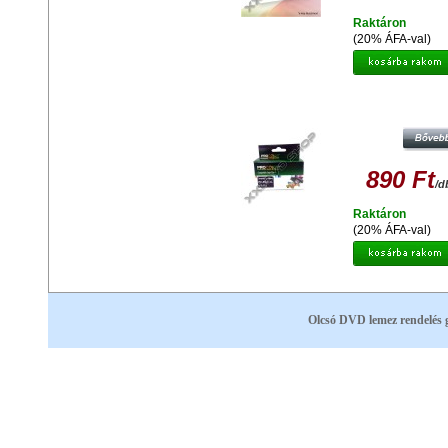
Raktáron
(20% ÁFA-val)
PROCOLOR CANON PC- 550 B XL 
FEKETE UTÁNGYÁTOTT TINTAPA
890 Ft
/d
Raktáron
(20% ÁFA-val)
Olcsó DVD lemez rendelés 