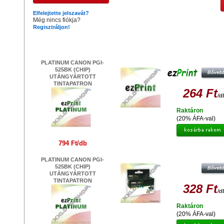
Elfelejtette jelszavát?
Még nincs fiókja?
Regisztráljon!
Hasonló termékek
Legújabb termékek
EZPRINT CANON CLI-521 C CHIP 
UTÁNGYÁRTOTT TINTAPATRO
PLATINUM CANON PGI-
525BK (CHIP)
UTÁNGYÁRTOTT
TINTAPATRON
264 Ft
/d
Raktáron
(20% ÁFA-val)
794 Ft/db
PROCOLOR CANON PC-521M MA
UTÁNGYÁRTOTT TINTAPATRO
PLATINUM CANON PGI-
525BK (CHIP)
UTÁNGYÁRTOTT
TINTAPATRON
328 Ft
/d
Raktáron
(20% ÁFA-val)