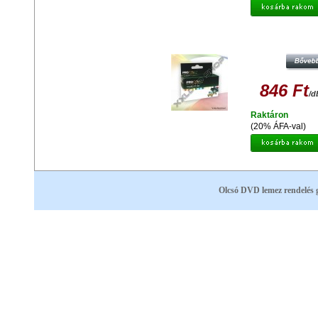
PROCOLOR CANON PC-526M C
MAGENTA UTÁNGYÁRTOTT
TINTAPATRON
846 Ft
/d
Raktáron
(20% ÁFA-val)
Olcsó DVD lemez rendelés 