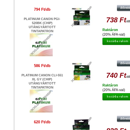
FEKETE UTÁNGYÁRTOTT TINTAP
794 Ft/db
738 Ft
PLATINUM CANON PGI-
/d
520BK (CHIP)
UTÁNGYÁRTOTT
Raktáron
TINTAPATRON
(20% ÁFA-val)
PROCOLOR CANON PC-521Y C
SÁRGA UTÁNGYÁRTOTT TINTAPA
586 Ft/db
740 Ft
PLATINUM CANON CLI-551
/d
XL GY (CHIP)
UTÁNGYÁRTOTT
Raktáron
TINTAPATRON
(20% ÁFA-val)
PROCOLOR CANON PC- 551 B XL 
FEKETE UTÁNGYÁTOTT TINTAPA
620 Ft/db