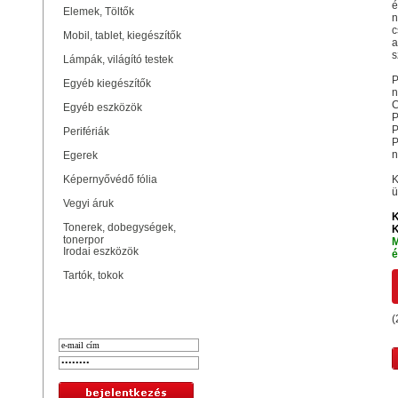
é
Elemek, Töltők
n
c
Mobil, tablet, kiegészítők
a
s
Lámpák, világító testek
P
Egyéb kiegészítők
n
C
Egyéb eszközök
P
P
Perifériák
P
n
Egerek
Képernyővédő fólia
K
ü
Vegyi áruk
K
Tonerek, dobegységek,
K
tonerpor
M
Irodai eszközök
é
Tartók, tokok
Bejelentkezés
(