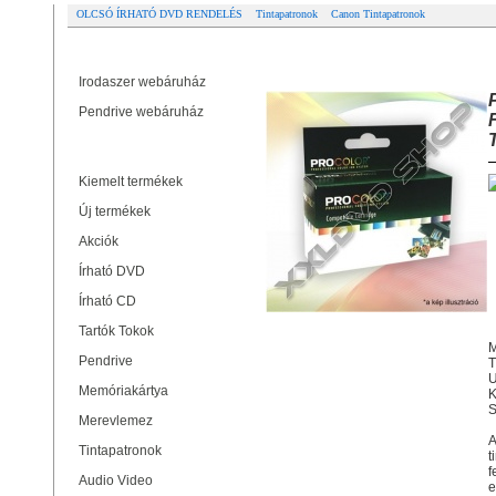
OLCSÓ ÍRHATÓ DVD RENDELÉS
Tintapatronok
Canon Tintapatronok
Partner oldalak
PROCOLOR CANON PC-525B CH
Irodaszer webáruház
Pendrive webáruház
Termékek
Kiemelt termékek
Új termékek
Akciók
Írható DVD
Írható CD
Tartók Tokok
Pendrive
T
Memóriakártya
K
S
Merevlemez
A
Tintapatronok
t
f
Audio Video
e