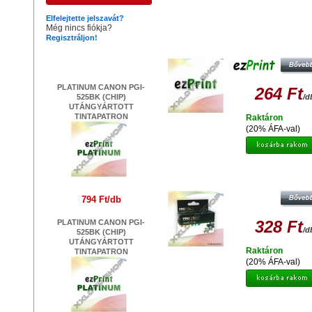
Hasonló termékek
Elfelejtette jelszavát?
Még nincs fiókja?
Regisztráljon!
EZPRINT CANON CLI-521 Y CHIP 
UTÁNGYÁRTOTT TINTAPATRO
Legújabb termékek
PLATINUM CANON PGI-
264 Ft
525BK (CHIP)
/d
UTÁNGYÁRTOTT
TINTAPATRON
Raktáron
(20% ÁFA-val)
PROCOLOR CANON PC-521M MA
UTÁNGYÁRTOTT TINTAPATRO
794 Ft/db
328 Ft
PLATINUM CANON PGI-
/d
525BK (CHIP)
UTÁNGYÁRTOTT
Raktáron
TINTAPATRON
(20% ÁFA-val)
PROCOLOR CANON PC-520B C