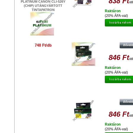
838 Ft
PLATINUM CANON CLI-526Y
/d
(CHIP) UTÁNGYÁRTOTT
TINTAPATRON
Raktáron
(20% ÁFA-val)
PROCOLOR CANON PC-526C CHIP
UTÁNGYÁRTOTT TINTAPATRO
748 Ft/db
846 Ft
/d
Raktáron
(20% ÁFA-val)
PROCOLOR CANON PC- 551 Y XL 
SÁRGA (YELLOW) UTÁNGYÁTO
TINTAPATRON
846 Ft
/d
Raktáron
(20% ÁFA-val)