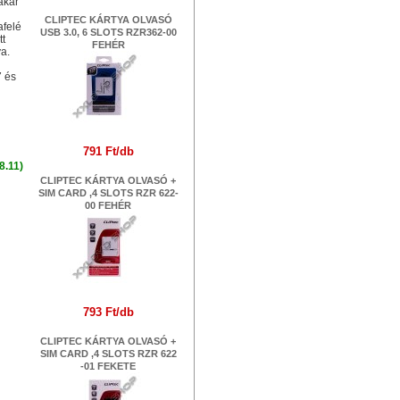
akár
CLIPTEC KÁRTYA OLVASÓ
afelé
USB 3.0, 6 SLOTS RZR362-00
tt
FEHÉR
a.
7 és
791 Ft/db
8.11)
CLIPTEC KÁRTYA OLVASÓ +
SIM CARD ,4 SLOTS RZR 622-
00 FEHÉR
793 Ft/db
CLIPTEC KÁRTYA OLVASÓ +
SIM CARD ,4 SLOTS RZR 622
-01 FEKETE