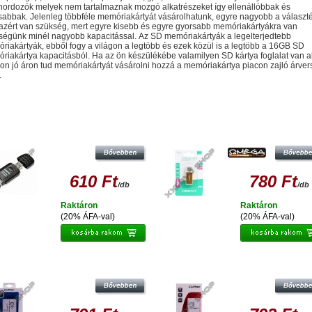
hordozók melyek nem tartalmaznak mozgó alkatrészeket így ellenállóbbak és
ósabbak. Jelenleg többféle memóriakártyát vásárolhatunk, egyre nagyobb a választé
 azért van szükség, mert egyre kisebb és egyre gyorsabb memóriakártyákra van
ségünk minél nagyobb kapacitással. Az SD memóriakártyák a legelterjedtebb
riakártyák, ebből fogy a világon a legtöbb és ezek közül is a legtöbb a 16GB SD
riakártya kapacitásból. Ha az ön készülékébe valamilyen SD kártya foglalat van a
on jó áron tud memóriakártyát vásárolni hozzá a memóriakártya piacon zajló árve
.
sonló termékek
EGA KÁRTYAOLVASÓ SD/SDHC/MMC
OMEGA KÁRTYAOLVASÓ ALU SÁ
FEKETE (OUCSD)
42028
610 Ft
780 Ft
/db
/db
Raktáron
Raktáron
(20% ÁFA-val)
(20% ÁFA-val)
LIPTEC KÁRTYA OLVASÓ USB 3.0, 6
CLIPTEC KÁRTYA OLVASÓ + SIM C
SLOTS RZR362-00 FEHÉR
,4 SLOTS RZR 622-00 FEHÉR