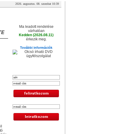
2026. augusztus. 08. szombat 10:39
A csomag érkezése
Ma leadott rendelése
várhatóan
TE
Kedden (2026.08.11)
érkezik meg.
További információk
XXL hírlevél
il
Legolcsóbb termékek
tó