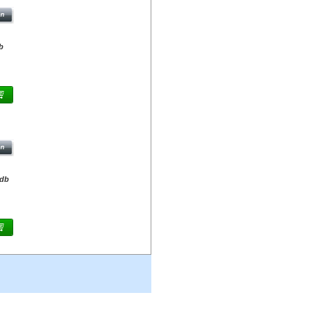
b
S
/db