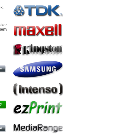
k,
kkor
rseny
RGA
ARD