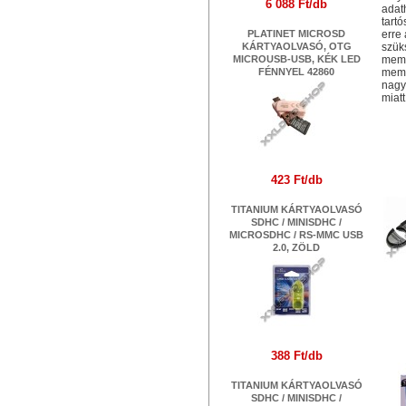
6 088 Ft/db
adat
tart
PLATINET MICROSD
erre
KÁRTYAOLVASÓ, OTG
szük
MICROUSB-USB, KÉK LED
memó
FÉNNYEL 42860
memó
nagy
miatt
Ha
OM
423 Ft/db
TITANIUM KÁRTYAOLVASÓ
SDHC / MINISDHC /
MICROSDHC / RS-MMC USB
2.0, ZÖLD
C
388 Ft/db
TITANIUM KÁRTYAOLVASÓ
SDHC / MINISDHC /