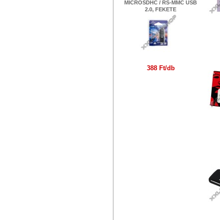
MICROSDHC / RS-MMC USB
2.0, FEKETE
388 Ft/db
OM