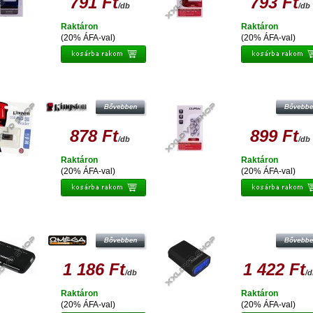
791 Ft
793 Ft
/db
/db
Raktáron
Raktáron
(20% ÁFA-val)
(20% ÁFA-val)
KÁRTYA OLVASO MICROSD-USB
CLIPTEC KÁRTYA OLVASÓ 4 SLOTS 
KINGSTON MINIATŰR
PORT RZR 524-00 FEHÉR
878 Ft
899 Ft
/db
/db
Raktáron
Raktáron
(20% ÁFA-val)
(20% ÁFA-val)
EGA OUCAM KÁRTYAOLVASÓ ALL IN
ADATA USB MICRO SD KÁRTYA
1 MINI [R-019] 40553
OLVASÓ LEDES
1 186 Ft
1 422 Ft
/db
/
Raktáron
Raktáron
(20% ÁFA-val)
(20% ÁFA-val)