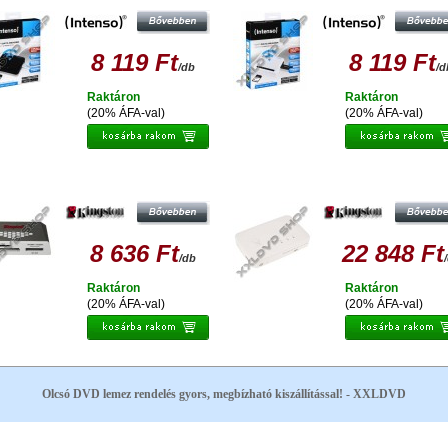
8 119 Ft
8 119 Ft
/db
/d
Raktáron
Raktáron
(20% ÁFA-val)
(20% ÁFA-val)
NGSTON USB 3.0 NAGY SEBESSÉGŰ
KINGSTON MOBILELITE WIRELES
EMÓRIAKÁRTYA OLVASÓ FCR-HS4
FLASH READER G3
8 636 Ft
22 848 Ft
/db
Raktáron
Raktáron
(20% ÁFA-val)
(20% ÁFA-val)
Olcsó DVD lemez rendelés gyors, megbízható kiszállítással! - XXLDVD