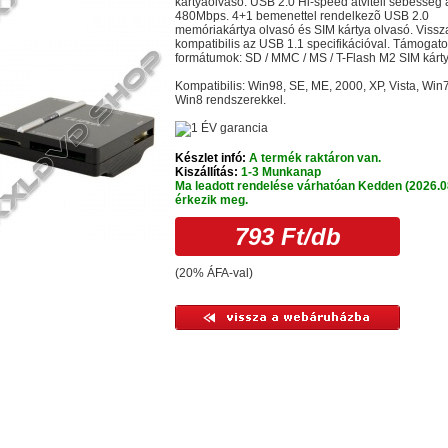
kártyaolvasó. USB 2.0 Hi-speed átviteli sebesség 
480Mbps. 4+1 bemenettel rendelkezõ USB 2.0
memóriakártya olvasó és SIM kártya olvasó. Vissz
kompatibilis az USB 1.1 specifikációval. Támogato
formátumok: SD / MMC / MS / T-Flash M2 SIM kárty
Kompatibilis: Win98, SE, ME, 2000, XP, Vista, Win
Win8 rendszerekkel.
Készlet infó:
A termék raktáron van.
Kiszállítás:
1-3 Munkanap
Ma leadott rendelése várhatóan Kedden (2026.0
érkezik meg.
793 Ft
/db
(20% ÁFA-val)