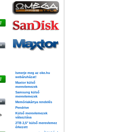
+ 3
Friss hírek
Ismerje meg az oke.hu
webáruházat!
Maxtor külső
merevlemezek
Samsung külső
merevlemezek
Memóriakártya rendelés
Pendrive
Külső merevlemezek
db
választása
2TB 2,5" külső merevlemez
érkezett