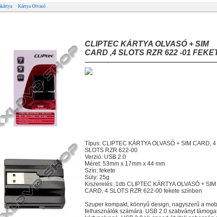
kártya
Kártya Olvasó
IPTEC KÁRTYA OLVASÓ + SIM CARD ,4 SLOTS RZR 622 -01 FEKETE
CLIPTEC KÁRTYA OLVASÓ + SIM
CARD ,4 SLOTS RZR 622 -01 FEKE
Típus: CLIPTEC KÁRTYA OLVASÓ + SIM CARD, 4
SLOTS RZR 622-00
Verzió: USB 2.0
Méret: 53mm x 17mm x 44 mm
Szín: fekete
Súly: 25g
Kiszerelés: 1db CLIPTEC KÁRTYA OLVASÓ + SIM
CARD, 4 SLOTS RZR 622-00 fekete színben
Szuper kompakt, könnyű design, nagyszerű a mob
felhasználók számára. USB 2.0 szabványt támoga