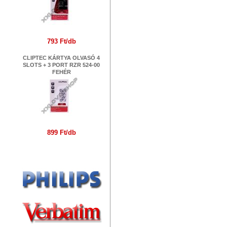
793 Ft/db
CLIPTEC KÁRTYA OLVASÓ 4
SLOTS + 3 PORT RZR 524-00
FEHÉR
899 Ft/db
Márkák