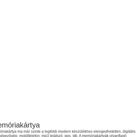
móriakártya
riakártya ma már szinte a legtöbb modern készülékhez elengedhetetlen, digitális
képezőgép, mobiltelefon, mp3 lejátszó, gps, stb. A memóriakártyák olyanflash