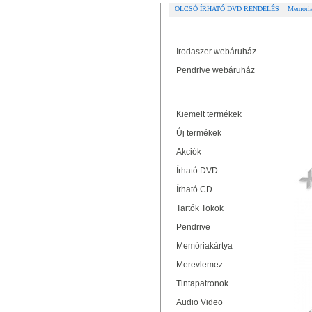
OLCSÓ ÍRHATÓ DVD RENDELÉS
Memória
Partner oldalak
CL
Irodaszer webáruház
Pendrive webáruház
Termékek
Kiemelt termékek
Új termékek
Akciók
Írható DVD
Írható CD
Tartók Tokok
Pendrive
Memóriakártya
Merevlemez
Tintapatronok
Audio Video