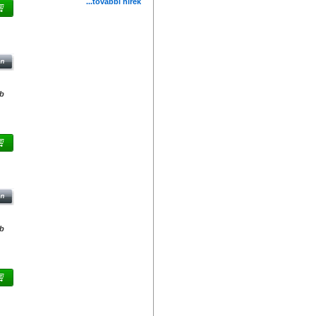
...további hírek
.0
db
KÜLI
db
ORY