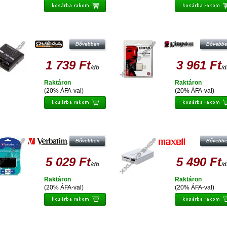
EGA OUCRB KÁRTYAOLVASÓ + SIM
KINGSTON MOBILELITE G4 USB 3
OLVASÓ HC FEKETE 40555
KÁRTYAOLVASÓ
1 739 Ft
3 961 Ft
/db
/
Raktáron
Raktáron
(20% ÁFA-val)
(20% ÁFA-val)
VERBATIM USB 2.0 UNIVERZÁLIS
MAXELL WIFI CUBE (VEZETÉK NÉL
MEMÓRIAKÁRTYA OLVASÓ
KÁRTYAOLVASÓ KÜLSŐ
AKKUMULÁTOR FUNKCIÓVAL)
5 029 Ft
5 490 Ft
/db
/
Raktáron
Raktáron
(20% ÁFA-val)
(20% ÁFA-val)
TENSO WI-FI DATA READER MEMORY
INTENSO WI-FI DATA READER MEM
2 MOVE MAX BLACK
2 MOVE MAX WHITE