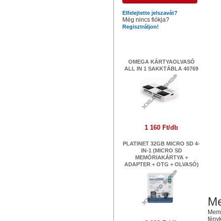
Elfelejtette jelszavát?
Még nincs fiókja?
Regisztráljon!
Legújabb termékek
OMEGA KÁRTYAOLVASÓ
ALL IN 1 SAKKTÁBLA 40769
1 160 Ft/db
PLATINET 32GB MICRO SD 4-
IN-1 (MICRO SD
MEMÓRIAKÁRTYA +
ADAPTER + OTG + OLVASÓ)
Me
Memó
fény