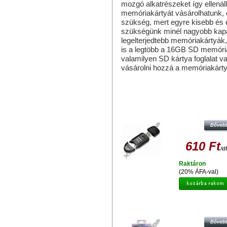
mozgó alkatrészeket így ellenál
memóriakártyát vásárolhatunk, 
szükség, mert egyre kisebb és
szükségünk minél nagyobb kapa
legelterjedtebb memóriakártyák,
is a legtöbb a 16GB SD memóri
valamilyen SD kártya foglalat v
vásárolni hozzá a memóriakártya
Hasonló termékek
OMEGA KÁRTYAOLVASÓ SD/SDH
FEKETE (OUCSD)
610 Ft
/d
Raktáron
(20% ÁFA-val)
CLIPTEC KÁRTYA OLVASÓ USB 3.
SLOTS RZR362-00 FEHÉR