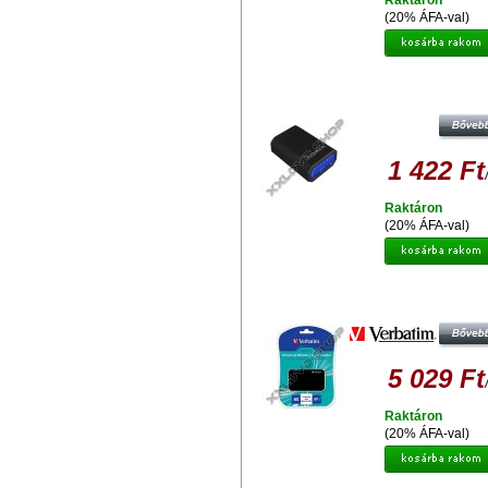
Raktáron
(20% ÁFA-val)
ADATA USB MICRO SD KÁRTY
OLVASÓ LEDES
1 422 Ft
Raktáron
(20% ÁFA-val)
VERBATIM USB 2.0 UNIVERZÁL
MEMÓRIAKÁRTYA OLVASÓ
5 029 Ft
Raktáron
(20% ÁFA-val)