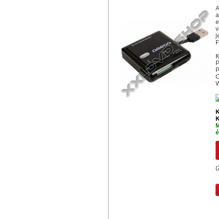
A
a
e
v
j
F
K
P
P
O
W
K
K
M
é
(