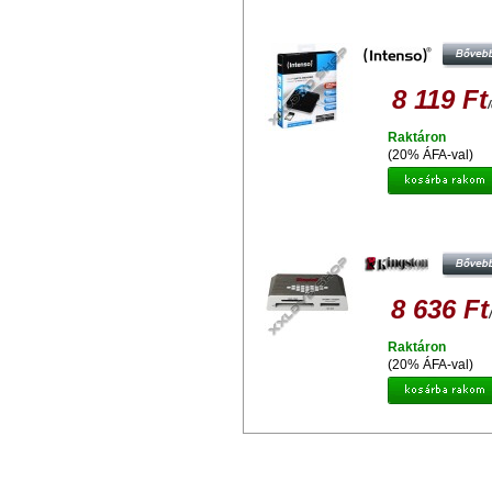
INTENSO WI-FI DATA READER M
2 MOVE MAX BLACK
8 119 Ft
Raktáron
(20% ÁFA-val)
KINGSTON USB 3.0 NAGY SEBES
MEMÓRIAKÁRTYA OLVASÓ FCR-
8 636 Ft
Raktáron
(20% ÁFA-val)