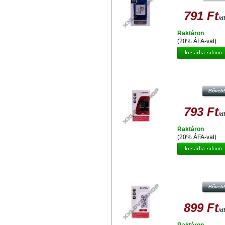
791 Ft
/d
Raktáron
(20% ÁFA-val)
CLIPTEC KÁRTYA OLVASÓ + SIM 
,4 SLOTS RZR 622 -01 FEKET
793 Ft
/d
Raktáron
(20% ÁFA-val)
CLIPTEC KÁRTYA OLVASÓ 4 SLOTS
PORT RZR 524-00 FEHÉR
899 Ft
/d