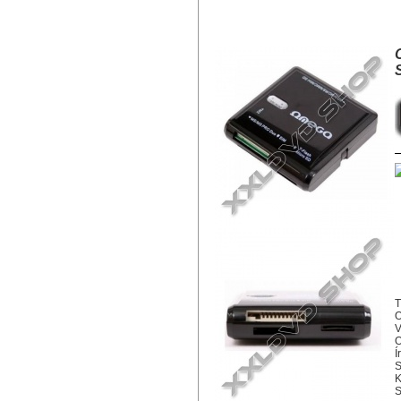
OMEGA OUCRB KÁRTYAOLVASÓ +
T
V
O
Í
S
K
S