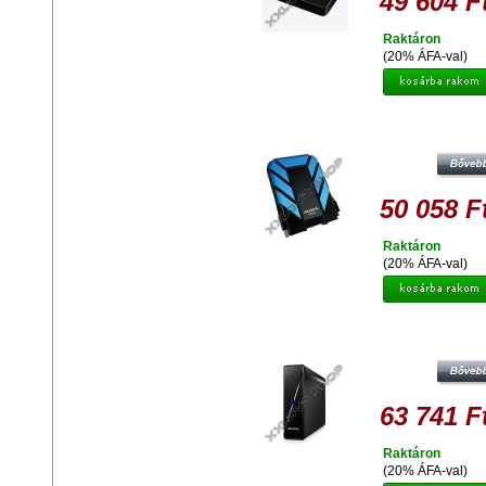
49 604 F
Raktáron
(20% ÁFA-val)
ADATA HD710 2TB HDD 2,5" IP68
VÍZ ÉS ÜTÉSÁLLÓ KÜLSŐ
MEREVLEMEZ, USB 3.0 KÉK
50 058 F
Raktáron
(20% ÁFA-val)
ADATA HM900 4TB HDD 3.5'' ASZ
KÜLSŐ MEREVLEMEZ, USB 3.0 F
63 741 F
Raktáron
(20% ÁFA-val)