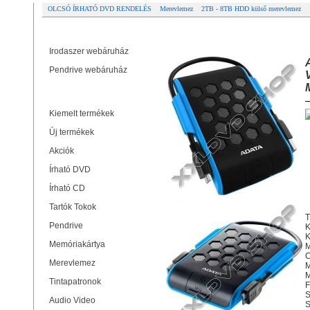
OLCSÓ ÍRHATÓ DVD RENDELÉS
Merevlemez
2TB - 8TB HDD külső merevlemez
Partner oldalak
ADATA HD720 2TB HDD 2,5" IP6
USB 3.0 KÉK
Irodaszer webáruház
Pendrive webáruház
Termékek
Kiemelt termékek
Új termékek
Akciók
Írható DVD
Írható CD
Tartók Tokok
T
Pendrive
K
Memóriakártya
M
C
Merevlemez
M
M
Tintapatronok
F
S
Audio Video
S