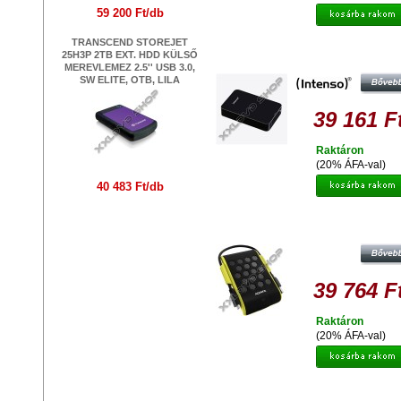
59 200 Ft/db
TRANSCEND STOREJET
INTENSO MEMORY CENTER 2TB
25H3P 2TB EXT. HDD KÜLSŐ
KÜLSŐ MEREVLEMEZ, 3,5" USB 
MEREVLEMEZ 2.5'' USB 3.0,
SW ELITE, OTB, LILA
39 161 F
Raktáron
(20% ÁFA-val)
40 483 Ft/db
ADATA HD720 2TB HDD 2,5" IP68
VÍZ ÉS ÜTÉSÁLLÓ KÜLSŐ
MEREVLEMEZ, USB 3.0 ZÖLD
39 764 F
Raktáron
(20% ÁFA-val)
ADATA HM900 3TB HDD 3.5'' ASZ