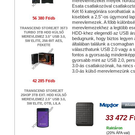
merevlemezeket melyek hordozh
Esata csatlakozóval csatlakozt
Két fő kategóriára sorolhatóak 
kisebbek a 2.5"-os úgymond lap
56 380 Ft/db
merevlemezek. A főbb különbség
merevlemezekhez a legtöbb esetb
TRANSCEND STOREJET 35T3
TURBO 3TB HDD KÜLSŐ
HDD-khez elegendő az USB áram
MEREVLEMEZ 3.5'' USB 3.0,
bedugnunk, hogy biztos legyen 
SW ELITE, 256-BIT AES,
általában találunk a csomagban
FEKETE
választhatunk USB 2.0 vagy a s
fontos a gyorsaság mindenképp 
gyorsabb mint az USB 2.0, pers
3.0-ás csatlakozónak, ha nincs
3.0-ás külső merevlemezünk c
Hasonló termékek
42 285 Ft/db
TRANSCEND STOREJET
MAXTOR M3 PORTABLE 2TB HDD 
25H3P 3TB EXT. HDD KÜLSŐ
KÜLSŐ MEREVLEMEZ, USB 3.0, F
MEREVLEMEZ 2.5'' USB 3.0,
SW ELITE, OTB, LILA
33 472 F
Raktáron
(20% ÁFA-val)