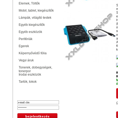
Elemek, Töltők
S
m
Mobil, tablet, kiegészítők
S
e
Lámpák, világító testek
H
(
Egyéb kiegészítők
m
r
Egyéb eszközök
e
a
Perifériák
A
K
Egerek
k
Képernyővédő fólia
Vegyi áruk
Tonerek, dobegységek,
tonerpor
K
Irodai eszközök
K
M
Tartók, tokok
é
Bejelentkezés
(