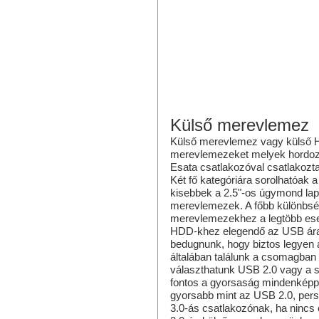
Külső merevlemez
Külső merevlemez vagy külső 
merevlemezeket melyek hordozh
Esata csatlakozóval csatlakozt
Két fő kategóriára sorolhatóak 
kisebbek a 2.5"-os úgymond lap
merevlemezek. A főbb különbség
merevlemezekhez a legtöbb esetb
HDD-khez elegendő az USB áram
bedugnunk, hogy biztos legyen 
általában találunk a csomagban
választhatunk USB 2.0 vagy a s
fontos a gyorsaság mindenképp 
gyorsabb mint az USB 2.0, pers
3.0-ás csatlakozónak, ha nincs