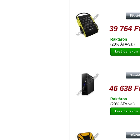
ADATA HD720 2TB HDD 2,5" IP68
VÍZ ÉS ÜTÉSÁLLÓ KÜLSŐ
MEREVLEMEZ, USB 3.0 ZÖLD
39 764 F
Raktáron
(20% ÁFA-val)
ADATA HM900 3TB HDD 3.5'' ASZ
KÜLSŐ MEREVLEMEZ, USB 3.0 F
46 638 F
Raktáron
(20% ÁFA-val)
ADATA HD710 2TB HDD 2,5" IP68
VÍZ ÉS ÜTÉSÁLLÓ KÜLSŐ
MEREVLEMEZ, USB 3.0 SÁRG