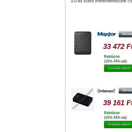
3.0-ás külső merevlemezünk c
Hasonló termékek
MAXTOR M3 PORTABLE 2TB HDD 
KÜLSŐ MEREVLEMEZ, USB 3.0, F
33 472 F
Raktáron
(20% ÁFA-val)
INTENSO MEMORY CENTER 2TB
KÜLSŐ MEREVLEMEZ, 3,5" USB 
39 161 F
Raktáron
(20% ÁFA-val)