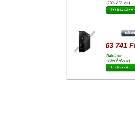
(20% ÁFA-val)
ADATA HM900 4TB HDD 3.5'' ASZ
KÜLSŐ MEREVLEMEZ, USB 3.0 F
63 741 F
Raktáron
(20% ÁFA-val)