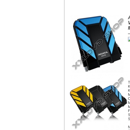
ADATA HD710 2TB HDD 2,5" IP6
USB 3.0 KÉK
T
K
M
C
M
M
F
S
S
N