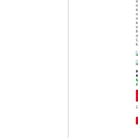
é
m
b
r
r
k
i
f
m
Ü
k
K
K
M
é
(