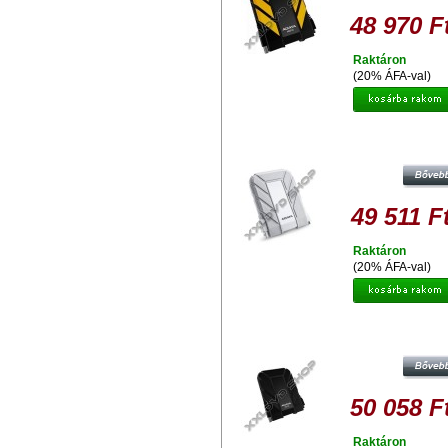
48 970 F
Raktáron
(20% ÁFA-val)
ADATA HD710A 2TB HDD 2,5" IP68
VÍZ ÉS ÜTÉSÁLLÓ KÜLSŐ
MEREVLEMEZ, USB 3.0 FEHÉ
49 511 F
Raktáron
(20% ÁFA-val)
ADATA HD710 2TB HDD 2,5" IP68
VÍZ ÉS ÜTÉSÁLLÓ KÜLSŐ
MEREVLEMEZ, USB 3.0 FEKET
50 058 F
Raktáron