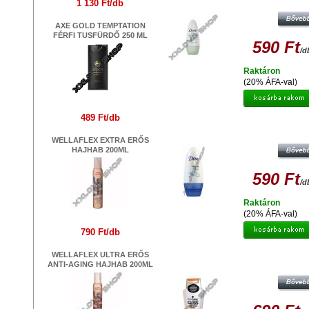
IZZADÁSGÁTLÓ GOLYÓS
1 130 Ft/db
AXE GOLD TEMPTATION
FÉRFI TUSFÜRDŐ 250 ML
590 Ft
/d
Raktáron
(20% ÁFA-val)
489 Ft/db
DOVE ORIGINAL GOLYÓS
IZZADÁSGÁTLÓ 50ML
WELLAFLEX EXTRA ERŐS
HAJHAB 200ML
590 Ft
/d
Raktáron
(20% ÁFA-val)
790 Ft/db
WELLAFLEX ULTRA ERŐS
GLISS KUR SAMPON SZÁRAZ H
ANTI-AGING HAJHAB 200ML