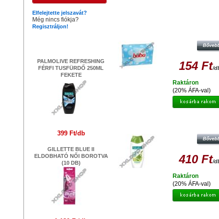
Hasonló termékek
Elfelejtette jelszavát?
Még nincs fiókja?
Regisztráljon!
BABA LANOLINOS SZAPPAN
Legújabb termékek
PALMOLIVE REFRESHING
154 Ft
FÉRFI TUSFÜRDŐ 250ML
/d
FEKETE
Raktáron
(20% ÁFA-val)
PALMOLIVE - OLIVE MILK TUSF
250ML
399 Ft/db
GILLETTE BLUE II
410 Ft
ELDOBHATÓ NŐI BOROTVA
/d
(10 DB)
Raktáron
(20% ÁFA-val)
DOVE NATURAL TOUCH NŐI