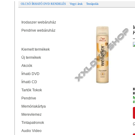
OLCSÓ ÍRHATÓ DVD RENDELÉS
Vegyi áruk
Testápolás
Partner oldalak
WELLAFLEX STYLE & REPAIR H
Irodaszer webáruház
Pendrive webáruház
Termékek
Kiemelt termékek
Új termékek
Akciók
Írható DVD
Írható CD
K
Tartók Tokok
K
M
Pendrive
é
Memóriakártya
Merevlemez
Tintapatronok
(
Audio Video