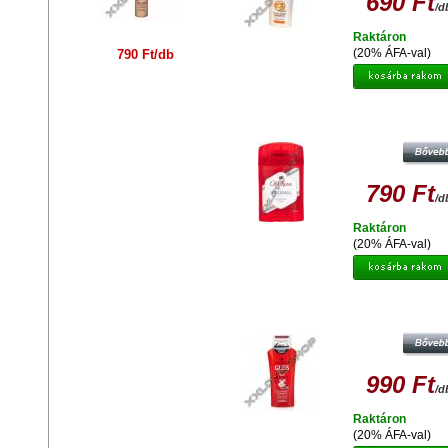
690 Ft
/d
Raktáron
(20% ÁFA-val)
790 Ft/db
OLD SPICE ORIGINAL STIFT
790 Ft
/d
Raktáron
(20% ÁFA-val)
SWARZKOPF GLISS KUR COLOR S
PROTECT SAMPON 250 ML
990 Ft
/d
Raktáron
(20% ÁFA-val)