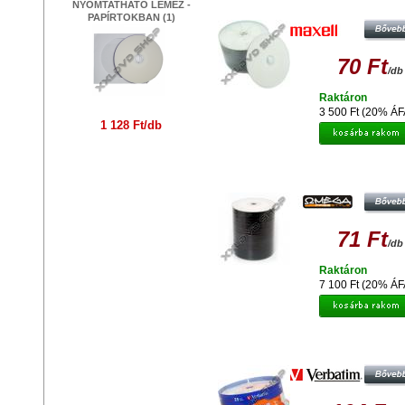
NYOMTATHATÓ LEMEZ -
FELÜLETÉN NYOMTATHATÓ LEME
PAPÍRTOKBAN (1)
SHRINK (50)
70 Ft
/db
Raktáron
3 500 Ft (20% ÁF
1 128 Ft/db
FREESTYLE DVD-R 16X NYOMTAT
LEMEZ, SHRINK (100)
71 Ft
/db
Raktáron
7 100 Ft (20% ÁF
VERBATIM DVD-R 16X TELJE
FELÜLETÉN NYOMTATHATÓ LEME
CAKE (25)