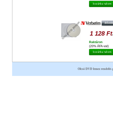
VERBATIM M-DISC DVD-R 4X 4,
TELJES FELÜLETÉN NYOMTATH
LEMEZ - PAPÍRTOKBAN (1)
1 128 Ft
Raktáron
(20% ÁFA-val)
Olcsó DVD lemez rendelés 