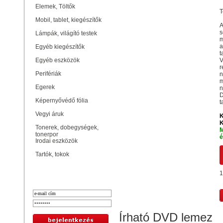
Elemek, Töltők
T
Mobil, tablet, kiegészítők
A
s
Lámpák, világító testek
m
a
Egyéb kiegészítők
t
Egyéb eszközök
V
r
Perifériák
n
m
Egerek
n
D
Képernyővédő fólia
t
Vegyi áruk
K
K
Tonerek, dobegységek,
M
tonerpor
é
Irodai eszközök
Tartók, tokok
Bejelentkezés
1
Írható DVD lemez