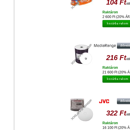
104 Ft
/d
Raktáron
2 600 Ft (20% ÁF
MEDIARANGE DVD-R NYOMTATH
FÉNYES FELÜLETŰ, VÍZÁLLÓ LEM
CAKE (100)
216 Ft
/d
Raktáron
21 600 Ft (20% Á
JVC DVD-R 16X NYOMTATHATÓ L
TAIYO YUDEN (50)
322 Ft
/d
Raktáron
16 100 Ft (20% Á