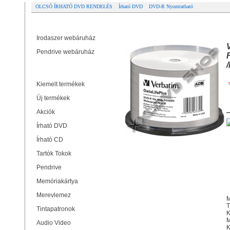
OLCSÓ ÍRHATÓ DVD RENDELÉS
Írható DVD
DVD-R Nyomtatható
Partner oldalak
VERBATIM DVD-R 16X NYOMTAT
ID/ - CAKE (50)
Irodaszer webáruház
Pendrive webáruház
Termékek
Kiemelt termékek
Új termékek
Akciók
Írható DVD
Írható CD
Tartók Tokok
Pendrive
Memóriakártya
Merevlemez
M
T
Tintapatronok
K
M
Audio Video
K