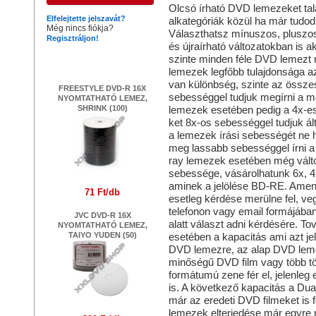
Olcsó írható DVD lemezeket tal
Elfelejtette jelszavát?
alkategóriák közül ha már tudod 
Még nincs fiókja?
Választhatsz mínuszos, pluszo
Regisztráljon!
és újraírható változatokban is 
Legújabb termékek
szinte minden féle DVD lemezt 
lemezek legfőbb tulajdonsága 
van különbség, szinte az össz
FREESTYLE DVD-R 16X
sebességgel tudjuk megírni a m
NYOMTATHATÓ LEMEZ,
SHRINK (100)
lemezek esetében pedig a 4x-es
ket 8x-os sebességgel tudjuk ált
a lemezek írási sebességét ne 
meg lassabb sebességgel írni a
ray lemezek esetében még válto
sebessége, vásárolhatunk 6x, 4x 
aminek a jelölése BD-RE. Amenn
71 Ft/db
esetleg kérdése merülne fel, veg
telefonon vagy email formájában
JVC DVD-R 16X
alatt választ adni kérdésére. T
NYOMTATHATÓ LEMEZ,
TAIYO YUDEN (50)
esetében a kapacitás ami azt je
DVD lemezre, az alap DVD lem
minőségű DVD film vagy több tömö
formátumú zene fér el, jelenleg 
is. A következő kapacitás a Dua
már az eredeti DVD filmeket is f
lemezek elterjedése már egyre