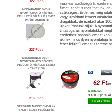
322 Ft/db
íróra van szükségünk, ezekre 
filmet, zenét is rögzíthetünk, d
MEDIARANGE DVD-R
szükséges. Érdemes még odafigy
NYOMTATHATÓ FÉNYES
FELÜLETŰ, VÍZÁLLÓ LEMEZ
vagy újraírható lemezt vásárolu
- PAPÍRTOKBAN (1)
drágábbak, de ezekről akár 100x-
újakat írhatunk rájuk. A nyomt
tintasugaras nyomtatókkal megt
eredetihez hasonló lemezt kapu
akinek nincs ilyen nyomtatója h
fehér felületű lemezt szeretne ami
227 Ft/db
Hasonló termékek
MEDIARANGE DVD-R
NYOMTATHATÓ FÉNYES
HP DVD-R 16X TELJES FELÜLE
FELÜLETŰ, VÍZÁLLÓ LEMEZ
NYOMTATHATÓ LEMEZ, SHRINK (
- CAKE (100)
62 Ft
/db
Raktáron
3 100 Ft (20% ÁF
216 Ft/db
VERBATIM M-DISC DVD-R 4X
4,7GB TELJES FELÜLETÉN
MAXELL DVD-R 16X TELJES