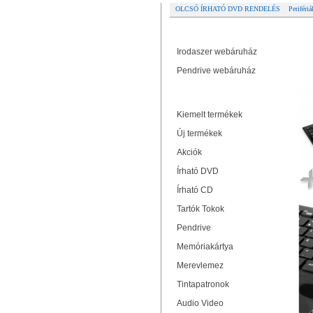
OLCSÓ ÍRHATÓ DVD RENDELÉS
Perifériá
Partner oldalak
O
Irodaszer webáruház
Pendrive webáruház
Termékek
Kiemelt termékek
Új termékek
Akciók
Írható DVD
Írható CD
Tartók Tokok
Pendrive
Memóriakártya
Merevlemez
Tintapatronok
Audio Video