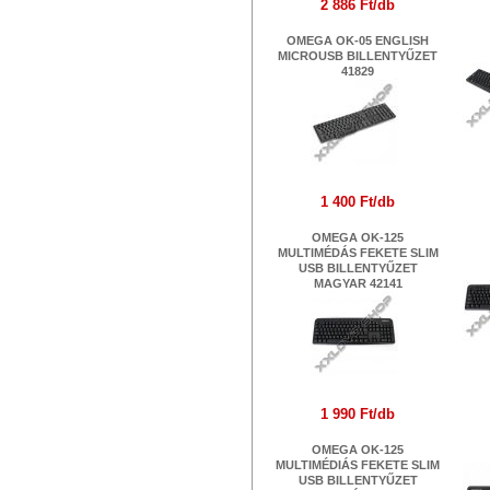
2 886 Ft/db
OMEGA OK-05 ENGLISH
MICROUSB BILLENTYŰZET
41829
1 400 Ft/db
OM
OMEGA OK-125
S
MULTIMÉDÁS FEKETE SLIM
USB BILLENTYŰZET
MAGYAR 42141
1 990 Ft/db
BI
OMEGA OK-125
MULTIMÉDIÁS FEKETE SLIM
USB BILLENTYŰZET