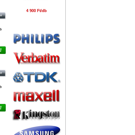
SB
4 900 Ft/db
Márkák
db
ETE
AR
db