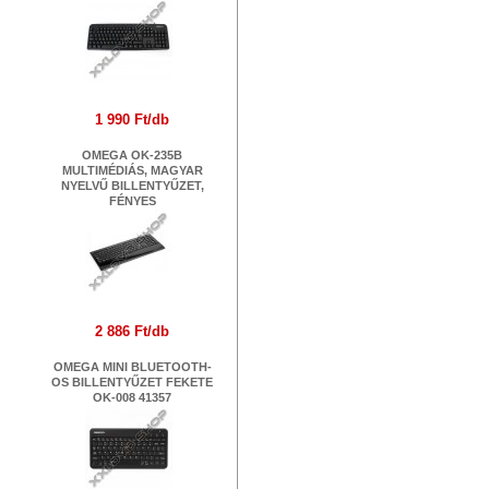
1 990 Ft/db
OMEGA OK-235B
MULTIMÉDIÁS, MAGYAR
NYELVŰ BILLENTYŰZET,
FÉNYES
2 886 Ft/db
OMEGA MINI BLUETOOTH-
OS BILLENTYŰZET FEKETE
OK-008 41357