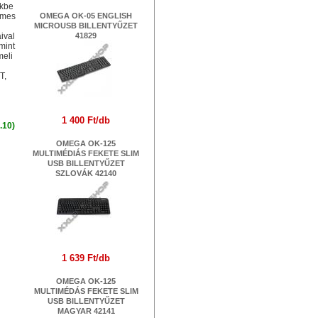
űkbe
lmes
OMEGA OK-05 ENGLISH
MICROUSB BILLENTYŰZET
ival
41829
mint
meli
T,
1 400 Ft/db
.10)
OMEGA OK-125
MULTIMÉDIÁS FEKETE SLIM
USB BILLENTYŰZET
SZLOVÁK 42140
1 639 Ft/db
OMEGA OK-125
MULTIMÉDÁS FEKETE SLIM
USB BILLENTYŰZET
MAGYAR 42141