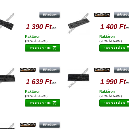
OMEGA MAGYAR BILLENTYŰZET
OMEGA OK-05 ENGLISH MICROU
OK05THU
BILLENTYŰZET 41829
1 390 Ft
1 400 Ft
/db
/
Raktáron
Raktáron
(20% ÁFA-val)
(20% ÁFA-val)
EGA OK-125 MULTIMÉDIÁS FEKETE
OMEGA OK-125 MULTIMÉDÁS FEK
LIM USB BILLENTYŰZET SZLOVÁK
SLIM USB BILLENTYŰZET MAGY
42140
42141
1 639 Ft
1 990 Ft
/db
/
Raktáron
Raktáron
(20% ÁFA-val)
(20% ÁFA-val)
OMEGA MINI BLUETOOTH-OS
LLENTYŰZET FEKETE OK-008 41357