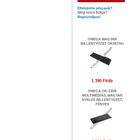
Elfelejtette jelszavát?
Még nincs fiókja?
Regisztráljon!
Legújabb termékek
OMEGA MAGYAR
BILLENTYŰZET OK05THU
1 390 Ft/db
OMEGA OK-235B
MULTIMÉDIÁS, MAGYAR
NYELVŰ BILLENTYŰZET,
FÉNYES
Ha