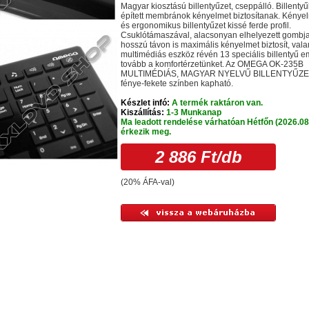
Magyar kiosztású billentyűzet, cseppálló. Billenty
épített membránok kényelmet biztosítanak. Kénye
és ergonomikus billentyűzet kissé ferde profil.
Csuklótámaszával, alacsonyan elhelyezett gombja
hosszú távon is maximális kényelmet biztosít, vala
multimédiás eszköz révén 13 speciális billentyű e
tovább a komfortérzetünket. Az OMEGA OK-235B
MULTIMÉDIÁS, MAGYAR NYELVŰ BILLENTYŰZE
fénye-fekete színben kapható.
Készlet infó:
A termék raktáron van.
Kiszállítás:
1-3 Munkanap
Ma leadott rendelése várhatóan Hétfőn (2026.08
érkezik meg.
2 886 Ft
/db
(20% ÁFA-val)