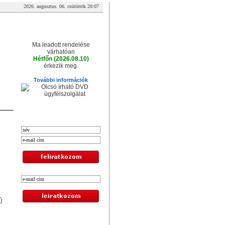
2026. augusztus. 06. csütörtök 20:07
A csomag érkezése
Ma leadott rendelése
várhatóan
Hétfőn (2026.08.10)
érkezik meg.
További információk
XXL hírlevél
Ű
Legolcsóbb termékek