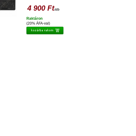
4 900 Ft
/db
Raktáron
(20% ÁFA-val)