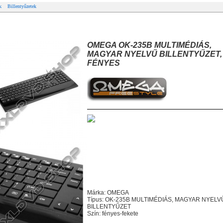
k
Billentyűzetek
MEGA OK-235B MULTIMÉDIÁS, MAGYAR NYELVŰ BILLENTYŰZET, FÉNYES
OMEGA OK-235B MULTIMÉDIÁS,
MAGYAR NYELVŰ BILLENTYŰZET,
FÉNYES
Márka: OMEGA
Típus: OK-235B MULTIMÉDIÁS, MAGYAR NYELV
BILLENTYŰZET
Szín: fényes-fekete