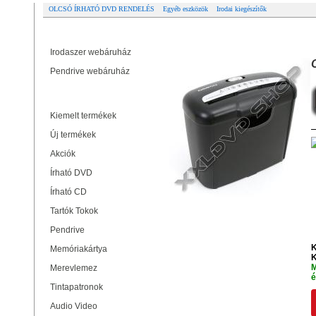
OLCSÓ ÍRHATÓ DVD RENDELÉS
Egyéb eszközök
Irodai kiegészítők
Partner oldalak
OMEGA IRATMEGSEMMISÍTŐ 421
Irodaszer webáruház
Pendrive webáruház
Termékek
Kiemelt termékek
Új termékek
Akciók
Írható DVD
Írható CD
Tartók Tokok
Pendrive
K
Memóriakártya
K
M
Merevlemez
é
Tintapatronok
Audio Video