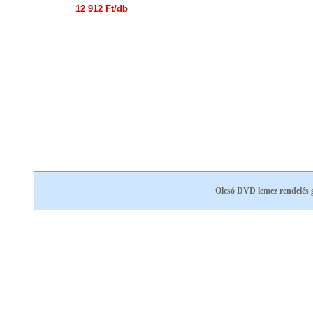
12 912 Ft/db
Olcsó DVD lemez rendelés 