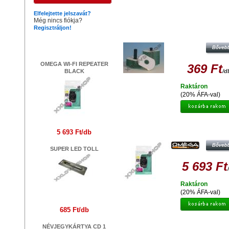
Hasonló termékek
Elfelejtette jelszavát?
Még nincs fiókja?
Regisztráljon!
NÉVJEGYKÁRTYA CD 1 DARA
Legújabb termékek
OMEGA WI-FI REPEATER
369 Ft
BLACK
/d
Raktáron
(20% ÁFA-val)
OMEGA WI-FI REPEATER BLA
5 693 Ft/db
SUPER LED TOLL
5 693 Ft
Raktáron
(20% ÁFA-val)
685 Ft/db
NÉVJEGYKÁRTYA CD 1