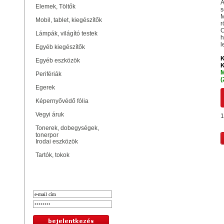
A
Elemek, Töltők
s
M
Mobil, tablet, kiegészítők
r
C
Lámpák, világító testek
h
l
Egyéb kiegészítők
K
Egyéb eszközök
K
M
Perifériák
(
Egerek
Képernyővédő fólia
Vegyi áruk
1
Tonerek, dobegységek,
tonerpor
Irodai eszközök
Tartók, tokok
Bejelentkezés
Hasonló termékek
MAXELL CD-R 52X LEMEZ - SHR