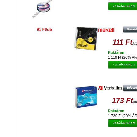
MAXELL CD-R 52X LEMEZ - SL
TOKBAN (10)
91 Ft/db
111 Ft
/d
Raktáron
1 110 Ft (20% ÁF
VERBATIM CD-R 52X LEMEZ - S
TOKBAN (10)
173 Ft
/d
Raktáron
1 730 Ft (20% ÁF
VERBATIM CD-R 52X LEMEZ, CRY