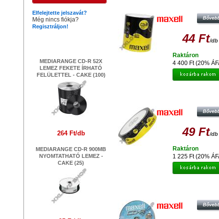
(100)
Elfelejtette jelszavát?
Még nincs fiókja?
Regisztráljon!
44 Ft
Legújabb termékek
/db
Raktáron
MEDIARANGE CD-R 52X
4 400 Ft (20% ÁF
LEMEZ FEKETE ÍRHATÓ
FELÜLETTEL - CAKE (100)
MAXELL CD-R 52X LEMEZ - SHRINK
49 Ft
264 Ft/db
/db
Raktáron
MEDIARANGE CD-R 900MB
NYOMTATHATÓ LEMEZ -
1 225 Ft (20% ÁF
CAKE (25)
MAXELL CD-R 52X LEMEZ - SHRINK