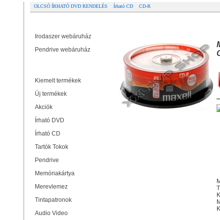
OLCSÓ ÍRHATÓ DVD RENDELÉS
Írható CD
CD-R
Partner oldalak
MAXELL CD-R 52X AUDIO LEMEZ 
Irodaszer webáruház
Pendrive webáruház
Termékek
Kiemelt termékek
Új termékek
Akciók
Írható DVD
Írható CD
Tartók Tokok
Pendrive
Memóriakártya
M
Merevlemez
T
K
Tintapatronok
M
K
Audio Video