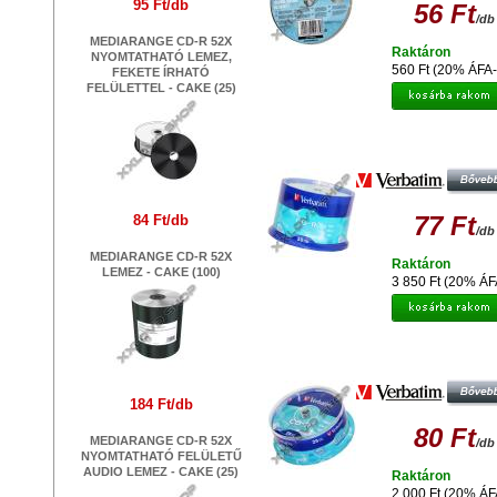
95 Ft/db
56 Ft
/db
MEDIARANGE CD-R 52X
Raktáron
NYOMTATHATÓ LEMEZ,
560 Ft (20% ÁFA-
FEKETE ÍRHATÓ
FELÜLETTEL - CAKE (25)
VERBATIM CD-R 52X LEMEZ - CAKE
77 Ft
84 Ft/db
/db
MEDIARANGE CD-R 52X
Raktáron
LEMEZ - CAKE (100)
3 850 Ft (20% ÁF
VERBATIM CD-R 52X LEMEZ - CAKE
184 Ft/db
80 Ft
MEDIARANGE CD-R 52X
/db
NYOMTATHATÓ FELÜLETŰ
AUDIO LEMEZ - CAKE (25)
Raktáron
2 000 Ft (20% ÁF