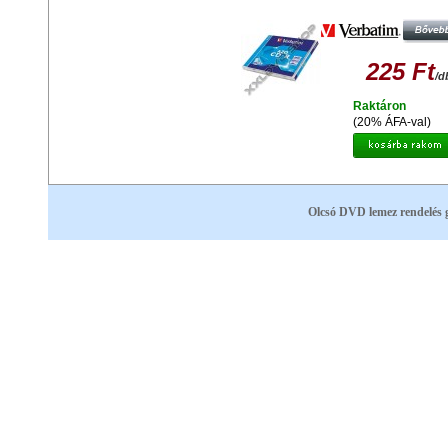
AZO RÉTEG - NORMÁL TOKBAN 
225 Ft
/d
Raktáron
(20% ÁFA-val)
Olcsó DVD lemez rendelés 