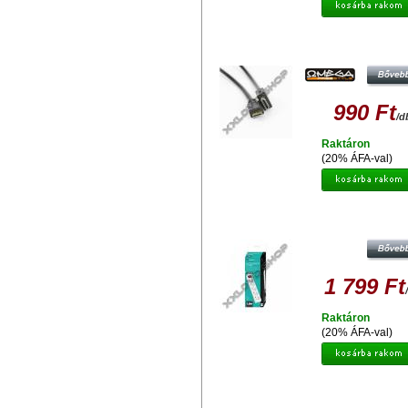
OMEGA OCHB45M HDMI - MINIH
KÁBEL V.1.4 5M FEKETE 4184
990 Ft
/d
Raktáron
(20% ÁFA-val)
FIESTA FL5G18 HÁLÓZATI ELOSZ
ALJZATTAL 1,8 MÉTERES 420
1 799 Ft
Raktáron
(20% ÁFA-val)
MAXELL HIGH SPEED HDMI KÁ
WITH ETHERNET 1M