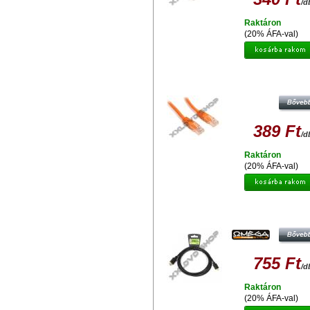
/d
Raktáron
(20% ÁFA-val)
UTP PATCH KÁBEL CAT5E
NARANCSSÁRGA 2M
389 Ft
/d
Raktáron
(20% ÁFA-val)
OMEGA OCHB41M KÁBEL HDMI
MINIHDMI V.1.4 FEKETE 1.8M 41
755 Ft
/d
Raktáron
(20% ÁFA-val)