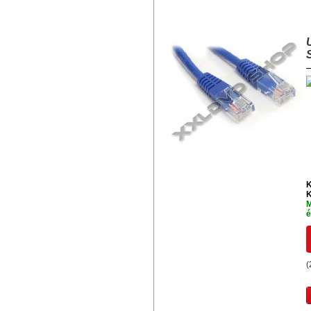
UTP PATCH KÁBEL 1M KÜLÖNBÖ
K
K
M
é
(