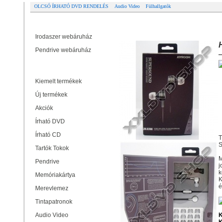
OLCSÓ ÍRHATÓ DVD RENDELÉS
Audio Video
Fülhallgatók
Partner oldalak
HEADSET JOYROOM JR-E500 FE
Irodaszer webáruház
Pendrive webáruház
Termékek
Kiemelt termékek
Új termékek
Akciók
Írható DVD
Írható CD
T
S
Tartók Tokok
M
Pendrive
j
k
Memóriakártya
K
é
Merevlemez
Tintapatronok
Audio Video
K