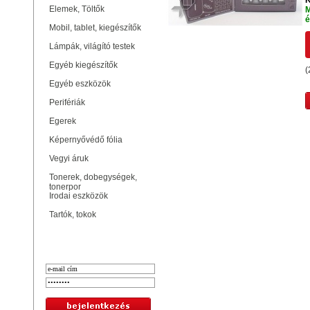
K
Elemek, Töltők
M
é
Mobil, tablet, kiegészítők
Lámpák, világító testek
Egyéb kiegészítők
(
Egyéb eszközök
Perifériák
Egerek
Képernyővédő fólia
Vegyi áruk
Tonerek, dobegységek,
tonerpor
Irodai eszközök
Tartók, tokok
Bejelentkezés