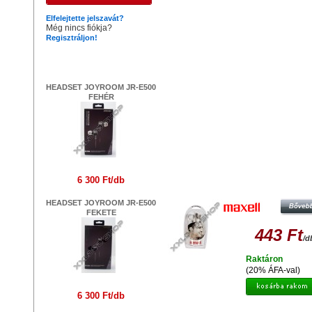
Elfelejtette jelszavát?
Még nincs fiókja?
Regisztráljon!
Legújabb termékek
HEADSET JOYROOM JR-E500
FEHÉR
Hasonló termékek
6 300 Ft/db
MAXELL HEADPHONES EB-98 E
HEADSET JOYROOM JR-E500
FEKETE
443 Ft
/d
Raktáron
(20% ÁFA-val)
6 300 Ft/db