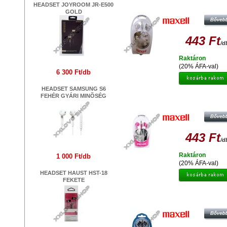
MAXELL HEADPHONES EB-98 F
HEADSET JOYROOM JR-E500
GOLD
443 Ft
/d
Raktáron
(20% ÁFA-val)
6 300 Ft/db
HEADSET SAMSUNG S6
FEHÉR GYÁRI MINÕSÉG
MAXELL HEADPHONES EB-98 P
443 Ft
/d
Raktáron
1 000 Ft/db
(20% ÁFA-val)
HEADSET HAUST HST-18
FEKETE
MAXELL PLUGZ EAR BUD FEKE