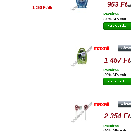
953 Ft
/d
1 250 Ft/db
Raktáron
(20% ÁFA-val)
MAXELL EAR BUD COMBO PACK 
1 457 Ft
Raktáron
(20% ÁFA-val)
MAXELL BEANS PINK
2 354 Ft
Raktáron
(20% ÁFA-val)