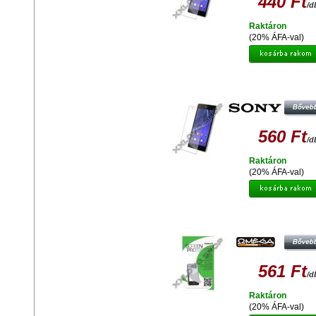
440 Ft
/d
Raktáron
(20% ÁFA-val)
GYÁRI MINŐSÉGŰ VÉDŐFÓLIA
OLDALAS SONY D6502 Z2
560 Ft
/d
Raktáron
(20% ÁFA-val)
OMEGA OSPSEXPHC
KEMÉNYBEVONATOS KÉPERNYŐ
FÓLIA SONY XPERIA PLAY 414
561 Ft
/d
Raktáron
(20% ÁFA-val)