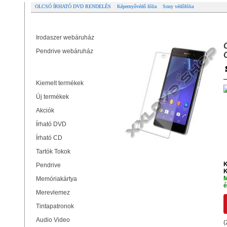
OLCSÓ ÍRHATÓ DVD RENDELÉS
Képernyővédő fólia
Sony védőfólia
Partner oldalak
GYÁRI MINŐSÉGŰ VÉDŐFÓLIA 1
Irodaszer webáruház
Pendrive webáruház
Termékek
Kiemelt termékek
Új termékek
Akciók
Írható DVD
Írható CD
Tartók Tokok
K
Pendrive
K
M
Memóriakártya
é
Merevlemez
Tintapatronok
Audio Video
(