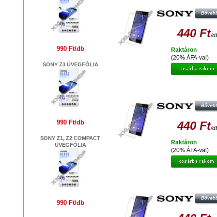
OLDALAS SONY XPERIA S LT2
440 Ft
/d
990 Ft/db
Raktáron
(20% ÁFA-val)
SONY Z3 ÜVEGFÓLIA
GYÁRI MINŐSÉGŰ VÉDŐFÓLIA
OLDALAS SONY XPERIA L39H 
990 Ft/db
440 Ft
/d
SONY Z1, Z2 COMPACT
Raktáron
ÜVEGFÓLIA
(20% ÁFA-val)
GYÁRI MINŐSÉGŰ VÉDŐFÓLIA
OLDALAS SONY XPERIA SOLA M
990 Ft/db