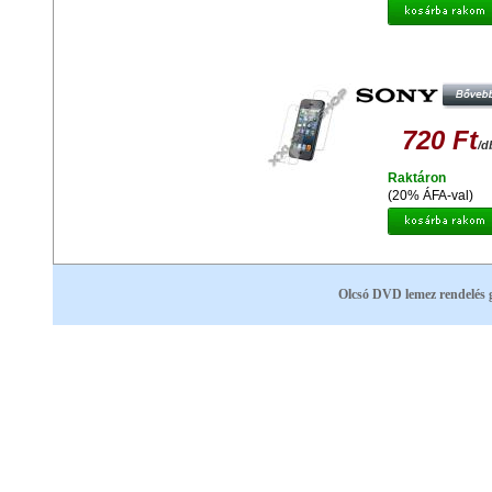
GYÁRI MINŐSÉGŰ VÉDŐFÓLIA
OLDALAS SONY XPERIA L39H 
720 Ft
/d
Raktáron
(20% ÁFA-val)
Olcsó DVD lemez rendelés 