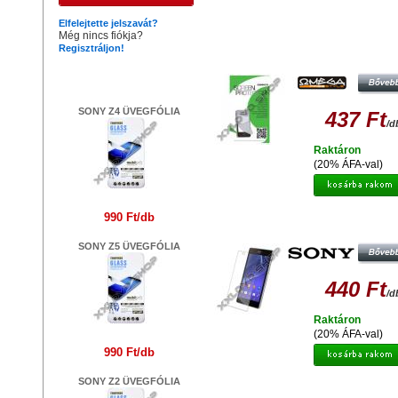
Hasonló termékek
Elfelejtette jelszavát?
Még nincs fiókja?
Regisztráljon!
OMEGA OSPSXPHC
KEMÉNYBEVONATOS KÉPERNYŐ
Legújabb termékek
FÓLIA SONY XPERIA PRO 414
SONY Z4 ÜVEGFÓLIA
437 Ft
/d
Raktáron
(20% ÁFA-val)
990 Ft/db
GYÁRI MINŐSÉGŰ VÉDŐFÓLIA
OLDALAS SONY XPERIA C1904
SONY Z5 ÜVEGFÓLIA
440 Ft
/d
Raktáron
(20% ÁFA-val)
990 Ft/db
SONY Z2 ÜVEGFÓLIA
GYÁRI MINŐSÉGŰ VÉDŐFÓLIA