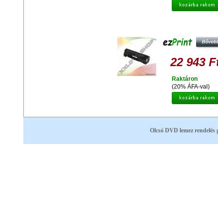
EZPRINT KYOCERA TK-590Y
UTÁNGYÁRTOTT TONER
22 943 F
Raktáron
(20% ÁFA-val)
Olcsó DVD lemez rendelés 