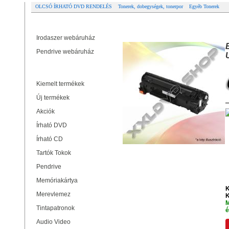
OLCSÓ ÍRHATÓ DVD RENDELÉS
Tonerek, dobegységek, tonerpor
Egyéb Tonerek
Partner oldalak
EZPRINT KYOCERA TK-3110 U
Irodaszer webáruház
Pendrive webáruház
Termékek
Kiemelt termékek
Új termékek
Akciók
Írható DVD
Írható CD
Tartók Tokok
Pendrive
Memóriakártya
K
Merevlemez
K
M
Tintapatronok
é
Audio Video