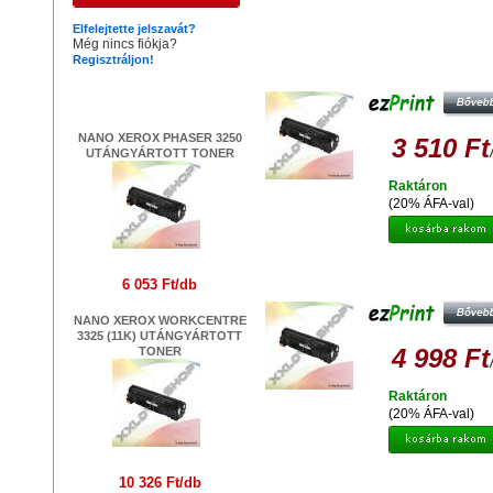
Hasonló termékek
Elfelejtette jelszavát?
Még nincs fiókja?
Regisztráljon!
EZPRINT KYOCERA TK-120
UTÁNGYÁRTOTT TONER
Legújabb termékek
NANO XEROX PHASER 3250
3 510 Ft
UTÁNGYÁRTOTT TONER
Raktáron
(20% ÁFA-val)
EZPRINT OKI B411 / B431 (3K
6 053 Ft/db
UTÁNGYÁRTOTT TONER
NANO XEROX WORKCENTRE
3325 (11K) UTÁNGYÁRTOTT
4 998 Ft
TONER
Raktáron
(20% ÁFA-val)
EZPRINT BROTHER TN-2120
10 326 Ft/db