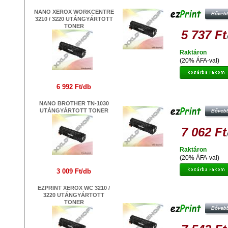
UTÁNGYÁRTOTT TONER
NANO XEROX WORKCENTRE
3210 / 3220 UTÁNGYÁRTOTT
TONER
5 737 Ft
Raktáron
(20% ÁFA-val)
6 992 Ft/db
EZPRINT BROTHER DR 2100
DOBEGYSÉG
NANO BROTHER TN-1030
UTÁNGYÁRTOTT TONER
7 062 Ft
Raktáron
(20% ÁFA-val)
3 009 Ft/db
EZPRINT XEROX WC 3210 /
EZPRINT BROTHER TN-2220
3220 UTÁNGYÁRTOTT
UTÁNGYÁRTOTT TONER
TONER