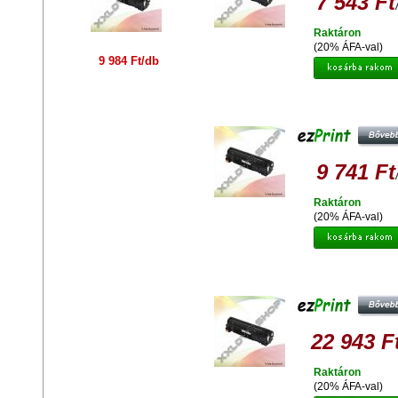
7 543 Ft
Raktáron
(20% ÁFA-val)
9 984 Ft/db
EZPRINT KYOCERA TK-540K
UTÁNGYÁRTOTT TONER
9 741 Ft
Raktáron
(20% ÁFA-val)
EZPRINT KYOCERA TK-590M
UTÁNGYÁRTOTT TONER
22 943 F
Raktáron
(20% ÁFA-val)