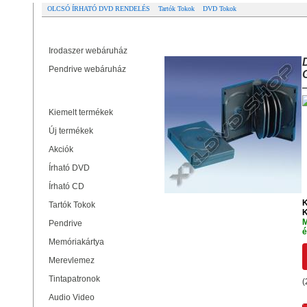
OLCSÓ ÍRHATÓ DVD RENDELÉS
Tartók Tokok
DVD Tokok
Partner oldalak
DVD TOK 10 DB-OS FEKETE, 33
Irodaszer webáruház
Pendrive webáruház
Termékek
Kiemelt termékek
Új termékek
Akciók
Írható DVD
Írható CD
K
Tartók Tokok
K
M
Pendrive
é
Memóriakártya
Merevlemez
Tintapatronok
(
Audio Video