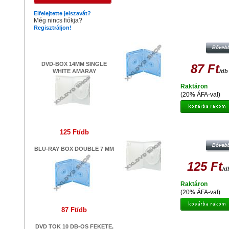
Hasonló termékek
Elfelejtette jelszavát?
Még nincs fiókja?
Regisztráljon!
BLU-RAY BOX DOUBLE 7 MM
Legújabb termékek
DVD-BOX 14MM SINGLE
87 Ft
WHITE AMARAY
/db
Raktáron
(20% ÁFA-val)
DVD-BOX 14MM SINGLE WHIT
125 Ft/db
AMARAY
BLU-RAY BOX DOUBLE 7 MM
125 Ft
/d
Raktáron
(20% ÁFA-val)
87 Ft/db
DVD TOK 10 DB-OS FEKETE,