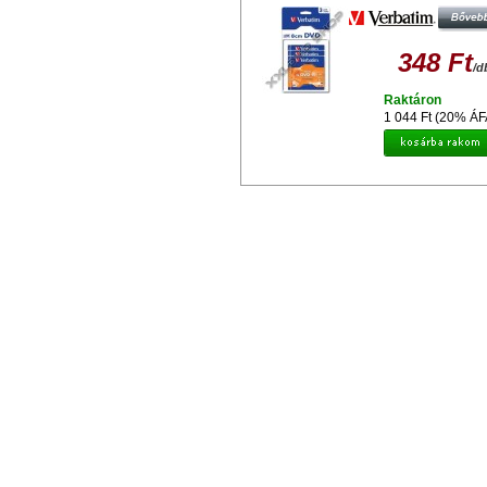
348 Ft
/d
Raktáron
1 044 Ft (20% ÁF