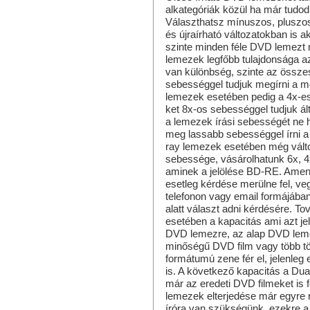
alkategóriák közül ha már tudod 
Választhatsz mínuszos, pluszo
és újraírható változatokban is 
szinte minden féle DVD lemezt 
lemezek legfőbb tulajdonsága 
van különbség, szinte az össz
sebességgel tudjuk megírni a m
lemezek esetében pedig a 4x-es
ket 8x-os sebességgel tudjuk ált
a lemezek írási sebességét ne 
meg lassabb sebességgel írni a
ray lemezek esetében még válto
sebessége, vásárolhatunk 6x, 4x 
aminek a jelölése BD-RE. Amenn
esetleg kérdése merülne fel, veg
telefonon vagy email formájában
alatt választ adni kérdésére. T
esetében a kapacitás ami azt je
DVD lemezre, az alap DVD lem
minőségű DVD film vagy több tömö
formátumú zene fér el, jelenleg 
is. A következő kapacitás a Dua
már az eredeti DVD filmeket is f
lemezek elterjedése már egyre
íróra van szükségünk, ezekre 