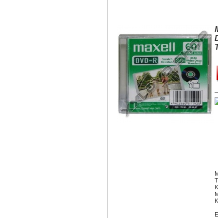
MAXELL DVD-R 2,8GB DS 8CM, 
M
T
K
M
K
E