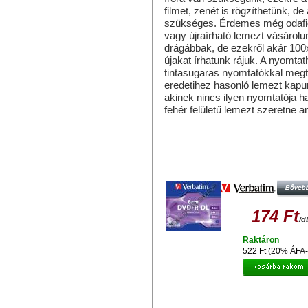
filmet, zenét is rögzíthetünk, d
szükséges. Érdemes még odafigy
vagy újraírható lemezt vásárolu
drágábbak, de ezekről akár 100x-
újakat írhatunk rájuk. A nyomt
tintasugaras nyomtatókkal megt
eredetihez hasonló lemezt kapu
akinek nincs ilyen nyomtatója h
fehér felületű lemezt szeretne ami
Hasonló termékek
VERBATIM DVD+R DL 4X 8CM LEM
NORMÁL TOKBAN (1)
174 Ft
/d
Raktáron
522 Ft (20% ÁFA-
VERBATIM DVD-R 4X 8CM LEME
NORMÁL TOKBAN (3)