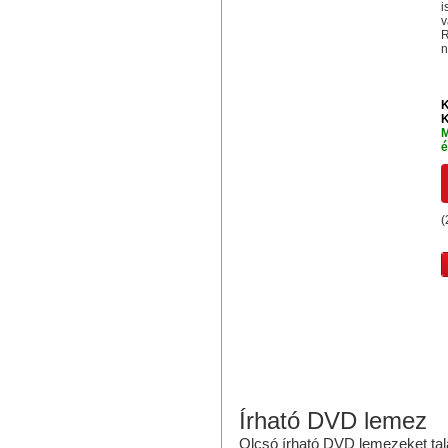
i
v
R
n
K
K
M
é
(
Írható DVD lemez
Olcsó írható DVD lemezeket tal