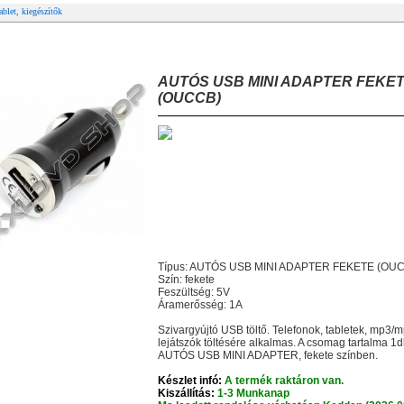
ablet, kiegészítők
UTÓS USB MINI ADAPTER FEKETE (OUCCB)
AUTÓS USB MINI ADAPTER FEKE
(OUCCB)
Típus: AUTÓS USB MINI ADAPTER FEKETE (OU
Szín: fekete
Feszültség: 5V
Áramerősség: 1A
Szivargyújtó USB töltő. Telefonok, tabletek, mp3/
lejátszók töltésére alkalmas. A csomag tartalma 1
AUTÓS USB MINI ADAPTER, fekete színben.
Készlet infó:
A termék raktáron van.
Kiszállítás:
1-3 Munkanap