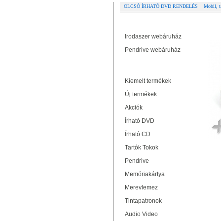
OLCSÓ ÍRHATÓ DVD RENDELÉS
Mobil, t
Partner oldalak
A
Irodaszer webáruház
Pendrive webáruház
Termékek
Kiemelt termékek
Új termékek
Akciók
Írható DVD
Írható CD
Tartók Tokok
Pendrive
Memóriakártya
Merevlemez
Tintapatronok
Audio Video