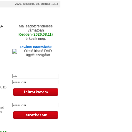
2026. augusztus. 08. szombat 10:13
A csomag érkezése
TE
Ma leadott rendelése
várhatóan
Kedden (2026.08.11)
érkezik meg.
További információk
XXL hírlevél
CCB)
mp4
db
Legolcsóbb termékek