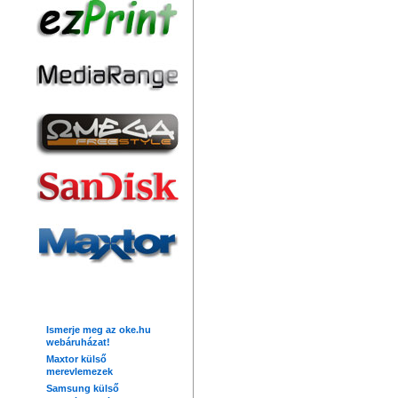
Friss hírek
Ismerje meg az oke.hu
webáruházat!
Maxtor külső
merevlemezek
Samsung külső