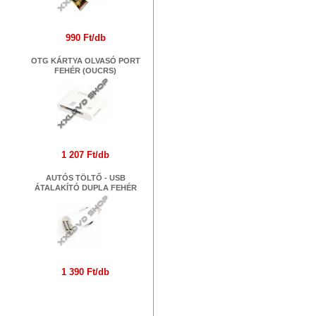
990 Ft/db
OTG KÁRTYA OLVASÓ PORT
FEHÉR (OUCRS)
1 207 Ft/db
AUTÓS TÖLTŐ - USB
ÁTALAKÍTÓ DUPLA FEHÉR
1 390 Ft/db
Márkák