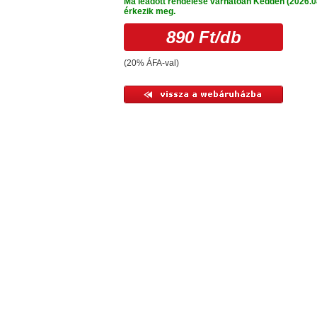
Ma leadott rendelése várhatóan Kedden (2026.0
érkezik meg.
890 Ft
/db
(20% ÁFA-val)