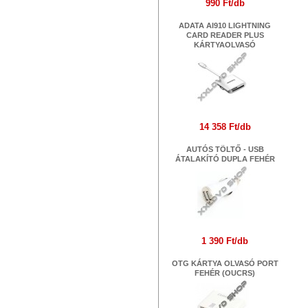
990 Ft/db
ADATA AI910 LIGHTNING
CARD READER PLUS
KÁRTYAOLVASÓ
14 358 Ft/db
AUTÓS TÖLTŐ - USB
ÁTALAKÍTÓ DUPLA FEHÉR
1 390 Ft/db
OTG KÁRTYA OLVASÓ PORT
FEHÉR (OUCRS)