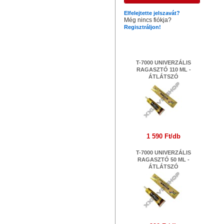
Ha
Elfelejtette jelszavát?
Még nincs fiókja?
Regisztráljon!
Legújabb termékek
T-7000 UNIVERZÁLIS
RAGASZTÓ 110 ML -
ÁTLÁTSZÓ
1 590 Ft/db
T-7000 UNIVERZÁLIS
RAGASZTÓ 50 ML -
ÁTLÁTSZÓ