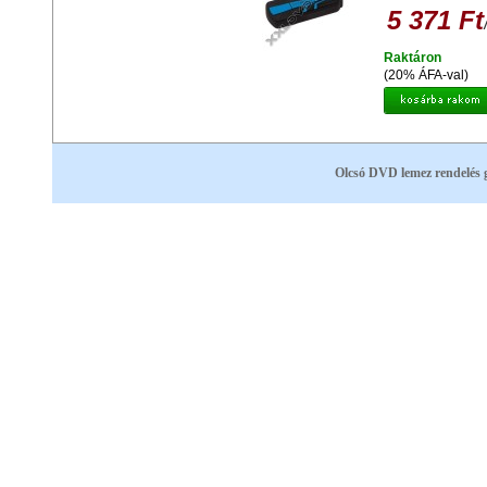
5 371 Ft
Raktáron
(20% ÁFA-val)
Olcsó DVD lemez rendelés 