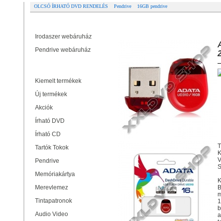
OLCSÓ ÍRHATÓ DVD RENDELÉS
Pendrive
16GB pendrive
Partner oldalak
ADATA UD310 16GB PENDRIVE USB
Irodaszer webáruház
Pendrive webáruház
Termékek
Kiemelt termékek
Új termékek
Akciók
Írható DVD
Írható CD
T
Tartók Tokok
K
V
Pendrive
S
Memóriakártya
K
Merevlemez
B
m
Tintapatronok
1
b
Audio Video
a