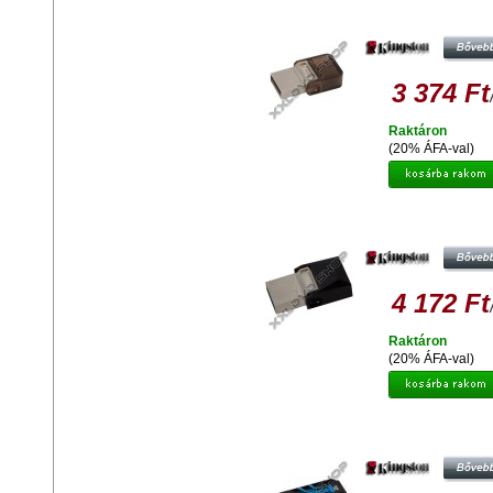
KINGSTON DT MICRODUO OTG 1
PENDRIVE USB 2.0 + MICRO US
ANDROID TELEFONOKHOZ,
TABLETEKHEZ
3 374 Ft
Raktáron
(20% ÁFA-val)
KINGSTON DT MICRODUO OTG 1
PENDRIVE USB 3.0 + MICRO US
ANDROID TELEFONOKHOZ,
TABLETEKHEZ
4 172 Ft
Raktáron
(20% ÁFA-val)
KINGSTON DATATRAVELER R3.0
16GB PENDRIVE USB 3.0