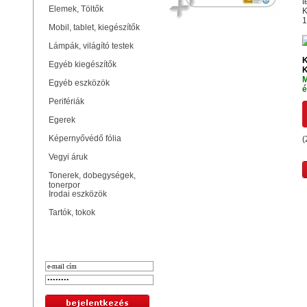
t
Elemek, Töltők
K
1
Mobil, tablet, kiegészítők
Lámpák, világító testek
K
Egyéb kiegészítők
K
M
Egyéb eszközök
é
Perifériák
Egerek
Képernyővédő fólia
(
Vegyi áruk
Tonerek, dobegységek,
tonerpor
Irodai eszközök
Tartók, tokok
Bejelentkezés