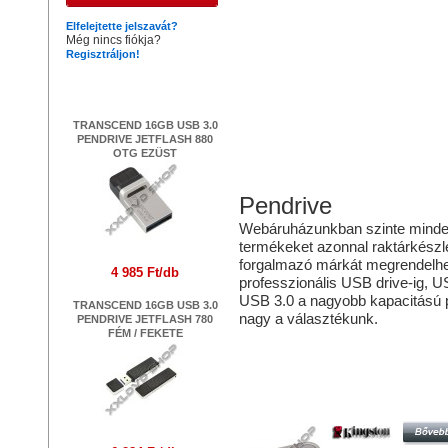
Elfelejtette jelszavát?
Még nincs fiókja?
Regisztráljon!
Legújabb termékek
TRANSCEND 16GB USB 3.0
PENDRIVE JETFLASH 880
OTG EZÜST
Pendrive
Webáruházunkban szinte mindenfé
termékeket azonnal raktárkészlet
forgalmazó márkát megrendelhe
4 985 Ft/db
professzionális USB drive-ig, 
USB 3.0 a nagyobb kapacitású p
TRANSCEND 16GB USB 3.0
nagy a választékunk.
PENDRIVE JETFLASH 780
FÉM / FEKETE
Hasonló termékek
KINGSTON DATATRAVELER SE9 
PENDRIVE USB 2.0