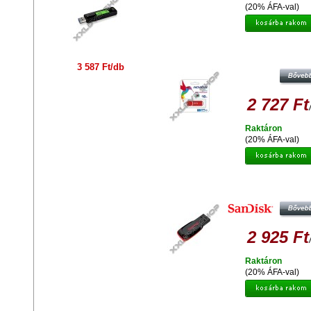
(20% ÁFA-val)
ADATA UV150 SLIM 16 GB PEND
USB 3.0 - PIROS
3 587 Ft/db
2 727 Ft
Raktáron
(20% ÁFA-val)
SANDISK CRUZER BLADE 16
PENDRIVE USB 2.0
2 925 Ft
Raktáron
(20% ÁFA-val)