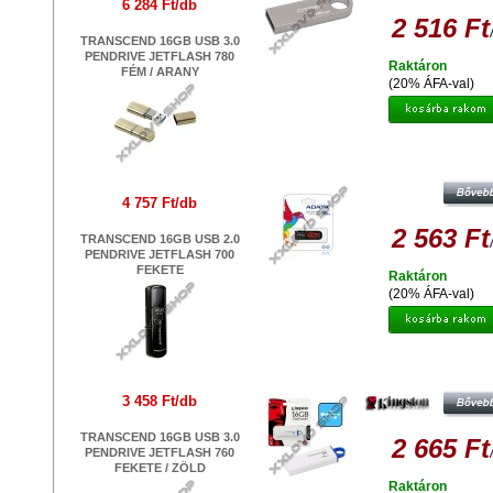
6 284 Ft/db
2 516 Ft
TRANSCEND 16GB USB 3.0
PENDRIVE JETFLASH 780
Raktáron
FÉM / ARANY
(20% ÁFA-val)
ADATA C008 CLASSIC 16GB PEN
USB 2.0 - FEKETE-PIROS
4 757 Ft/db
2 563 Ft
TRANSCEND 16GB USB 2.0
PENDRIVE JETFLASH 700
FEKETE
Raktáron
(20% ÁFA-val)
KINGSTON DATATRAVELER G4 1
PENDRIVE USB 3.0 - KÉK
3 458 Ft/db
TRANSCEND 16GB USB 3.0
2 665 Ft
PENDRIVE JETFLASH 760
FEKETE / ZÖLD
Raktáron