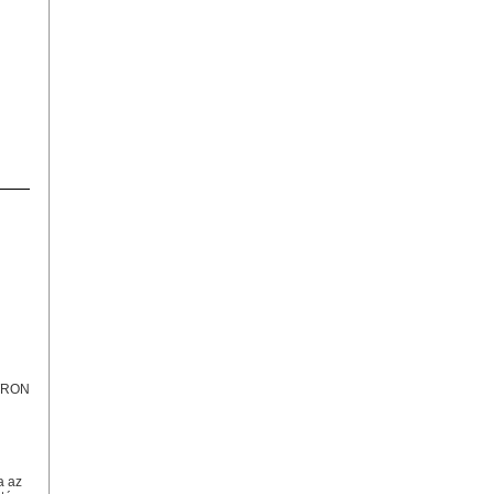
TRON
a az