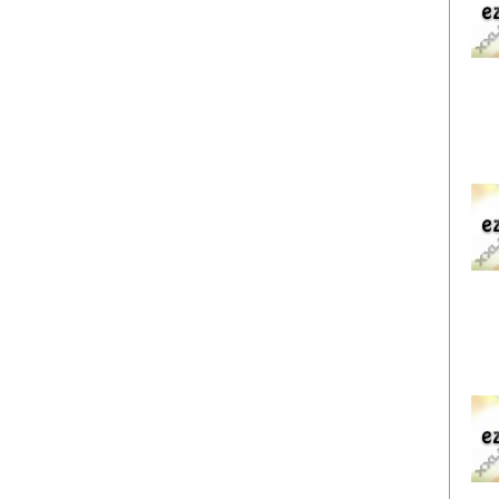
EZ
EZ