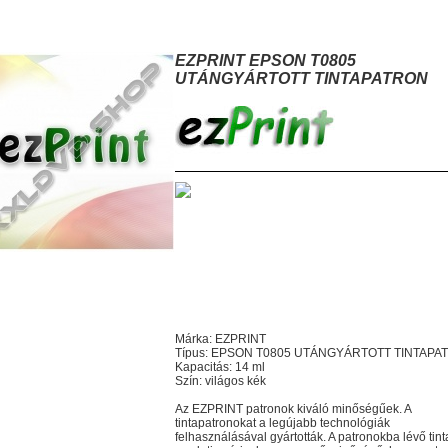
ZPRINT EPSON T0805 UTÁNGYÁRTOTT TINTAPATRON
EZPRINT EPSON T0805
UTÁNGYÁRTOTT TINTAPATRON
Márka: EZPRINT
Típus: EPSON T0805 UTÁNGYÁRTOTT TINTAPA
Kapacitás: 14 ml
Szín: világos kék
Az EZPRINT patronok kiváló minőségűek. A
tintapatronokat a legújabb technológiák
felhasználásával gyártották. A patronokba lévő tint