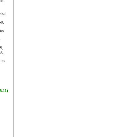
tó,
kkal
50,
lus
o
n
5,
60,
jes.
8.11)