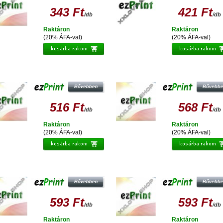
343 Ft
421 Ft
/db
/db
Raktáron
Raktáron
(20% ÁFA-val)
(20% ÁFA-val)
PRINT EPSON T037 UTÁNGYÁRTOTT
EZPRINT EPSON T0795 UTÁNGYÁR
TINTAPATRON
TINTAPATRON
516 Ft
568 Ft
/db
/db
Raktáron
Raktáron
(20% ÁFA-val)
(20% ÁFA-val)
PRINT EPSON T0791 UTÁNGYÁRTOTT
EZPRINT EPSON T0792 UTÁNGYÁR
TINTAPATRON
TINTAPATRON
593 Ft
593 Ft
/db
/db
Raktáron
Raktáron