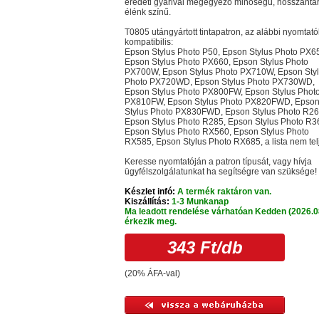
eredeti gyárival megegyező minőségű, hosszantar
élénk színű.
T0805 utángyártott tintapatron, az alábbi nyomtató
kompatibilis:
Epson Stylus Photo P50, Epson Stylus Photo PX6
Epson Stylus Photo PX660, Epson Stylus Photo
PX700W, Epson Stylus Photo PX710W, Epson Sty
Photo PX720WD, Epson Stylus Photo PX730WD,
Epson Stylus Photo PX800FW, Epson Stylus Phot
PX810FW, Epson Stylus Photo PX820FWD, Epso
Stylus Photo PX830FWD, Epson Stylus Photo R26
Epson Stylus Photo R285, Epson Stylus Photo R3
Epson Stylus Photo RX560, Epson Stylus Photo
RX585, Epson Stylus Photo RX685, a lista nem tel
Keresse nyomtatóján a patron típusát, vagy hívja
ügyfélszolgálatunkat ha segítségre van szüksége!
Készlet infó:
A termék raktáron van.
Kiszállítás:
1-3 Munkanap
Ma leadott rendelése várhatóan Kedden (2026.0
érkezik meg.
343 Ft
/db
(20% ÁFA-val)