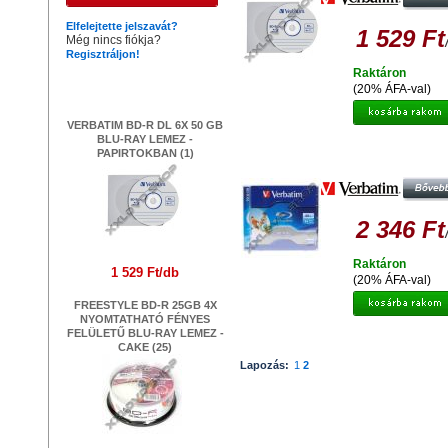
Elfelejtette jelszavát?
1 529 Ft
Még nincs fiókja?
Regisztráljon!
Raktáron
Legújabb termékek
(20% ÁFA-val)
VERBATIM BD-R DL 6X 50 GB
BLU-RAY LEMEZ -
VERBATIM BD-R DL 6X 50GB TE
PAPIRTOKBAN (1)
FELÜLETÉN NYOMTATHATÓ BLU
LEMEZ /NO ID/ JWC - NORMÁL T
(1)
2 346 Ft
Raktáron
1 529 Ft/db
(20% ÁFA-val)
FREESTYLE BD-R 25GB 4X
NYOMTATHATÓ FÉNYES
FELÜLETŰ BLU-RAY LEMEZ -
CAKE (25)
Lapozás:
1
2