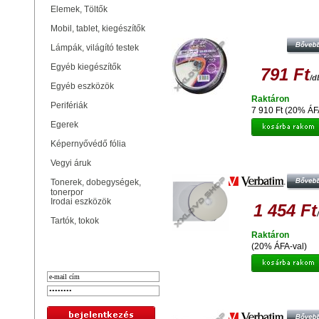
Elemek, Töltők
FREESTYLE BD-R 50 GB 6X
NYOMTATHATÓ BLU-RAY LEMEZ -
Mobil, tablet, kiegészítők
(10)
Lámpák, világító testek
Egyéb kiegészítők
791 Ft
/d
Egyéb eszközök
Raktáron
Perifériák
7 910 Ft (20% ÁF
Egerek
Képernyővédő fólia
VERBATIM M-DISC BD-R 4X 25
Vegyi áruk
TELJES FELÜLETÉN NYOMTATH
BLU-RAY LEMEZ PAPÍRTOKBAN 
Tonerek, dobegységek,
tonerpor
Irodai eszközök
1 454 Ft
Tartók, tokok
Raktáron
Bejelentkezés
(20% ÁFA-val)
VERBATIM BD-R DL 6X 50 GB BL
LEMEZ - PAPIRTOKBAN (1)