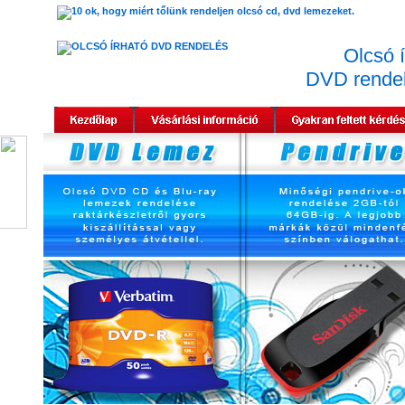
Olcsó í
DVD rende