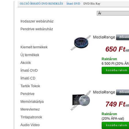
OLCSÓ ÍRHATÓ DVD RENDELÉS
Írható DVD
DVD Blu Ray
Partner oldalak
Rendezési mód:
Irodaszer webáruház
MEDIARANGE BD-R DL 6X 50
Pendrive webáruház
NYOMTATHATÓ FELÜLETŰ BLU-
LEMEZ - CAKE (10)
Termékek
Kiemelt termékek
650 Ft
/d
Új termékek
Raktáron
Akciók
6 500 Ft (20% ÁF
Írható DVD
Írható CD
MEDIARANGE BD-R DL 6X 50GB 
RAY LEMEZ - NORMÁL TOKBAN 
Tartók Tokok
Pendrive
Memóriakártya
749 Ft
/d
Merevlemez
Raktáron
Tintapatronok
(20% ÁFA-val)
Audio Video