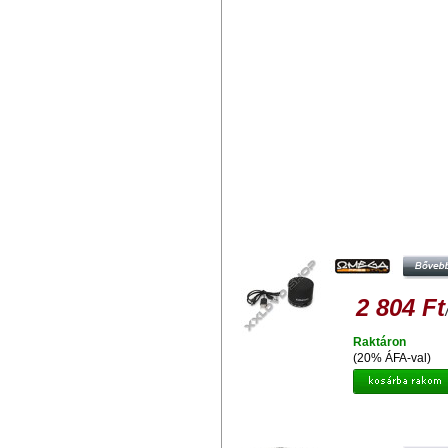
Hasonló termékek
OMEGA HANGSZORÓ OG47B A
BLUETOOTH V3.0 FEKETE [4264
2 804 Ft
Raktáron
(20% ÁFA-val)
TECHNAXX MUSICMAN NANO SE
BT-X12 BLUETOOTH SOUNDSTAT
WHITE