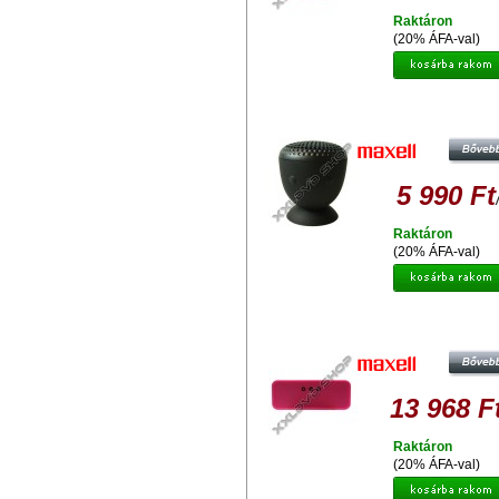
Raktáron
(20% ÁFA-val)
MAXELL IKUDENKI BLUETOO
HANGSZÓRÓ ÉS KIHANGOSÍT
TAPADÓKORONGGAL
5 990 Ft
Raktáron
(20% ÁFA-val)
MAXELL SPEAKER BT03 PIN
13 968 F
Raktáron
(20% ÁFA-val)