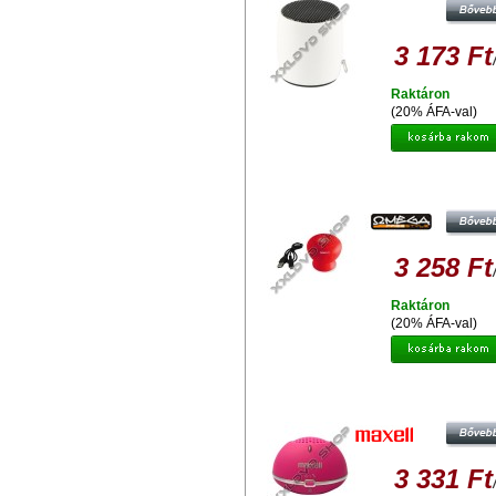
3 173 Ft
Raktáron
(20% ÁFA-val)
OMEGA SPEAKER OG46 BLUET
V3.0 PIROS 42454
3 258 Ft
Raktáron
(20% ÁFA-val)
MAXELL SPEAKER MINI PINK
3 331 Ft