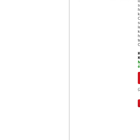
l
s
h
k
C
s
l
k
h
t
O
K
K
M
é
(