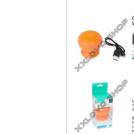
OMEGA SPEAKER OG46 BLUETOO
M
T
S
B
h
c
e