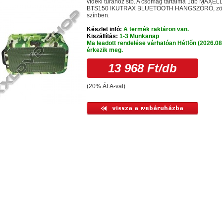
vidéki túrához stb. A csomag tartalma 1db MAXEL
BTS150 IKUTRAX BLUETOOTH HANGSZÓRÓ, zö
színben.
Készlet infó:
A termék raktáron van.
Kiszállítás:
1-3 Munkanap
Ma leadott rendelése várhatóan Hétfőn (2026.08
érkezik meg.
13 968 Ft
/db
(20% ÁFA-val)