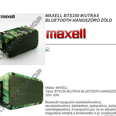
AXELL BTS150 IKUTRAX BLUETOOTH HANGSZÓRÓ ZÖLD
MAXELL BTS150 IKUTRAX
BLUETOOTH HANGSZÓRÓ ZÖLD
Márka: MAXELL
Típus: BTS150 IKUTRAX BLUETOOTH HANGSZ
Szín: zöld
Bluetooth hangszóró mobiltelefonokhoz,
okostelefonokhoz, tabletekhez, laptopokhoz, aszta
számítógépekhez. A hangszóró por, víz és ütésálló.
magunkkal vihetjük a természetbe is pl. horgászat