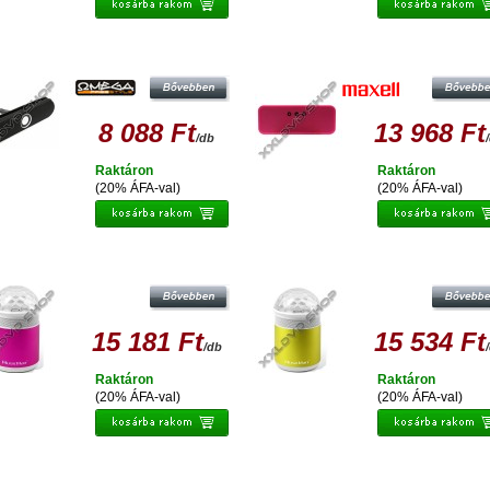
OMEGA HANGSZORÓ TABLETHEZ
MAXELL SPEAKER BT03 PINK
4B BLUETOOTH V2.1 EZÜST [42227]
8 088 Ft
13 968 Ft
/db
Raktáron
Raktáron
(20% ÁFA-val)
(20% ÁFA-val)
CHNAXX DISCO MUSICMAN 600MAH
TECHNAXX DISCO MUSICMAN 600
PINK
GREEN
15 181 Ft
15 534 Ft
/db
Raktáron
Raktáron
(20% ÁFA-val)
(20% ÁFA-val)
CHNAXX DISCO MUSICMAN 600MAH
TECHNAXX DISCO MUSICMAN 600
BLACK
BLUE