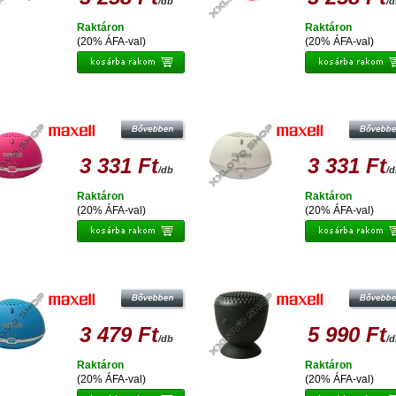
/db
/
Raktáron
Raktáron
(20% ÁFA-val)
(20% ÁFA-val)
MAXELL SPEAKER MINI PINK
MAXELL SPEAKER MINI WHITE
3 331 Ft
3 331 Ft
/db
/
Raktáron
Raktáron
(20% ÁFA-val)
(20% ÁFA-val)
MAXELL IKUDENKI BLUETOOTH
MAXELL SPEAKER MINI BLUE
HANGSZÓRÓ ÉS KIHANGOSÍTÓ,
TAPADÓKORONGGAL
3 479 Ft
5 990 Ft
/db
/
Raktáron
Raktáron
(20% ÁFA-val)
(20% ÁFA-val)