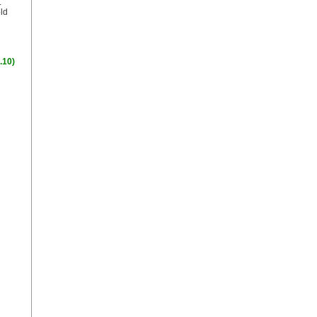
L
ld
.10)