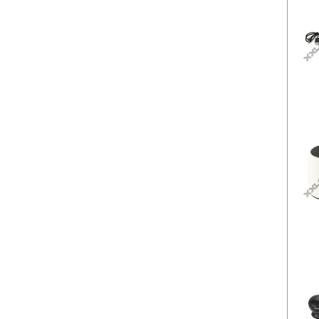
T
B
O