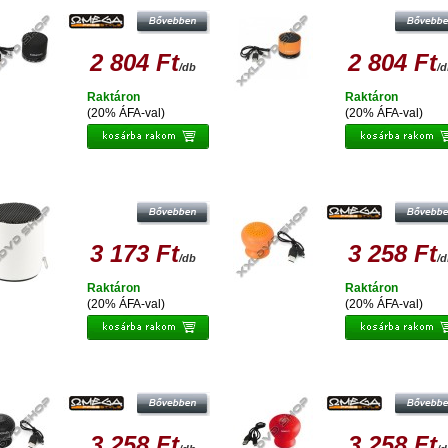
2 804 Ft
2 804 Ft
/db
/
Raktáron
Raktáron
(20% ÁFA-val)
(20% ÁFA-val)
ECHNAXX MUSICMAN NANO SELFIE
OMEGA SPEAKER OG46 BLUETOO
T-X12 BLUETOOTH SOUNDSTATION
V3.0 NARANCSSÁRGA 42453
WHITE
3 173 Ft
3 258 Ft
/db
/
Raktáron
Raktáron
(20% ÁFA-val)
(20% ÁFA-val)
MEGA SPEAKER OG46 BLUETOOTH
OMEGA SPEAKER OG46 BLUETOO
V3.0 FEKETE 42451
V3.0 PIROS 42454
3 258 Ft
3 258 Ft