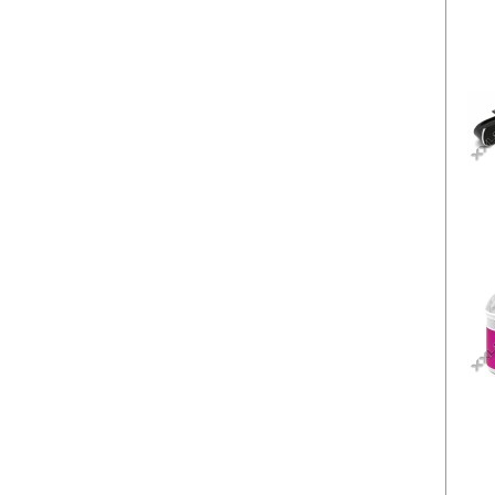
OG4
TE
TE