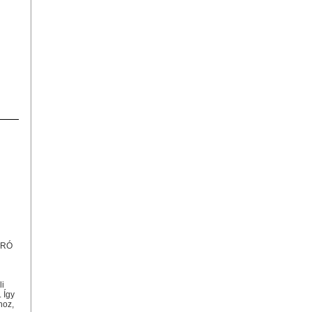
ÓRÓ
li
 Így
hoz,