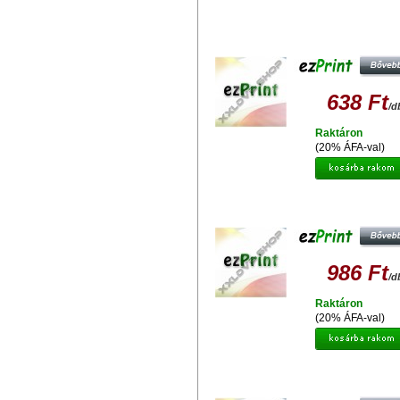
EZPRINT HP C9391 (17ML)
UTÁNGYÁRTOTT TINTAPATRO
638 Ft
/d
Raktáron
(20% ÁFA-val)
EZPRINT HP 364XL CB323 (CHI
UTÁNGYÁRTOTT TINTAPATRO
986 Ft
/d
Raktáron
(20% ÁFA-val)
EZPRINT HP 339 C8767
UTÁNGYÁRTOTT TINTAPATRO