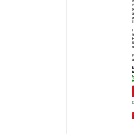
e
é
p
g
p
t
H
n
H
6
n
K
ü
K
K
M
é
(
Hasonló termékek