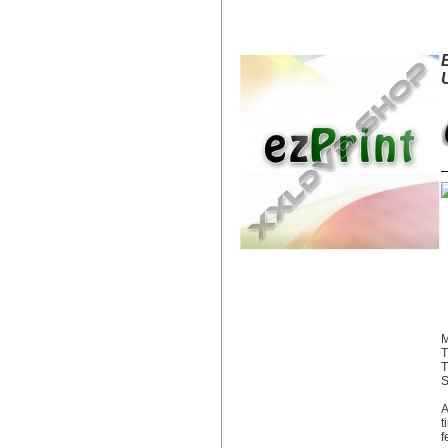
EZPRINT HP 920 BK XL CD975
M
T
S
A
t
f