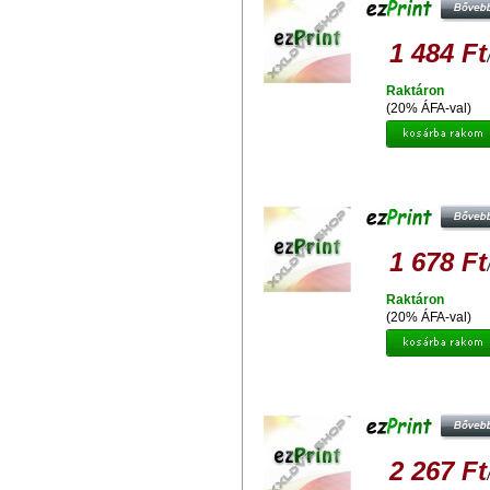
1 484 Ft
Raktáron
(20% ÁFA-val)
EZPRINT HP 364XL CB324 (CHI
UTÁNGYÁRTOTT TINTAPATRO
1 678 Ft
Raktáron
(20% ÁFA-val)
EZPRINT HP 940Y XL C4909A
UTÁNGYÁRTOTT TINTAPATRO
2 267 Ft