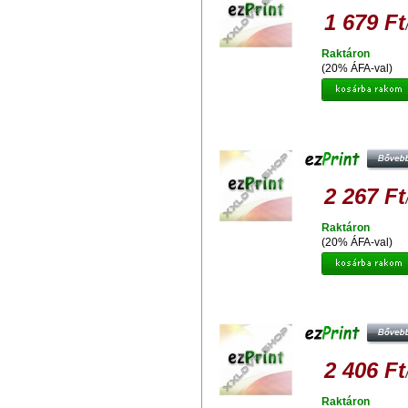
1 679 Ft
Raktáron
(20% ÁFA-val)
EZPRINT HP 940Y XL C4909A
UTÁNGYÁRTOTT TINTAPATRO
2 267 Ft
Raktáron
(20% ÁFA-val)
EZPRINT HP 6614D UTÁNGYÁRT
TINTAPATRON
2 406 Ft
Raktáron