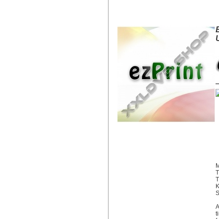
EZPRINT HP 300XL CC644EE U
M
T
K
S
A
t