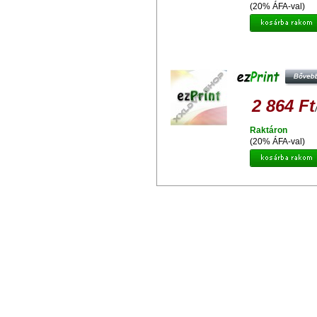
(20% ÁFA-val)
EZPRINT HP C9363 UTÁNGYÁRT
TINTAPATRON
2 864 Ft
Raktáron
(20% ÁFA-val)