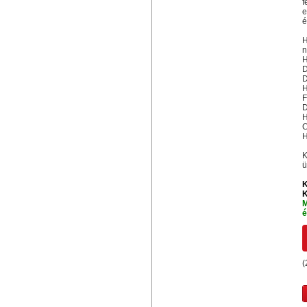
f
e
é
H
n
H
D
D
H
F
D
H
C
H
K
ü
K
K
M
é
(