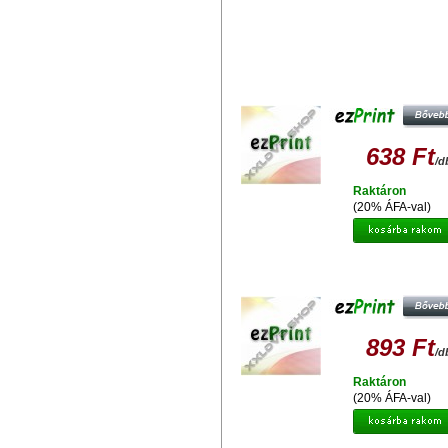
Hasonló termékek
EZPRINT HP C9391 (17ML)
UTÁNGYÁRTOTT TINTAPATRO
638 Ft
/d
Raktáron
(20% ÁFA-val)
EZPRINT HP 920 BK XL CD975
UTÁNGYÁRTOTT TINTAPATRO
893 Ft
/d
Raktáron
(20% ÁFA-val)