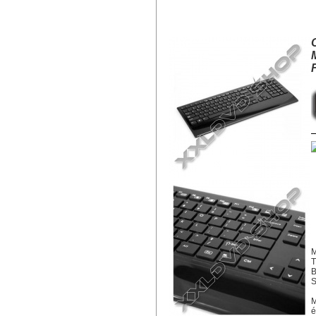
OMEGA OK-235B MULTIMÉDIÁS,
M
T
S
M
é