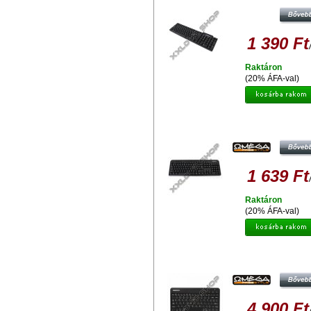
1 390 Ft
Raktáron
(20% ÁFA-val)
OMEGA OK-125 MULTIMÉDIÁS FE
SLIM USB BILLENTYŰZET SZLO
42140
1 639 Ft
Raktáron
(20% ÁFA-val)
OMEGA MINI BLUETOOTH-OS
BILLENTYŰZET FEKETE OK-008 4
4 900 Ft