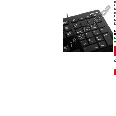
é
C
h
m
t
f
K
K
M
é
(