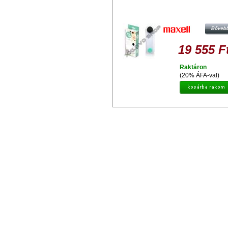
MAXELL YOSO COMPACT DEE
CLEANING HORDOZHATÓ ARCTIS
KÉSZÜLÉK
19 555 F
Raktáron
(20% ÁFA-val)