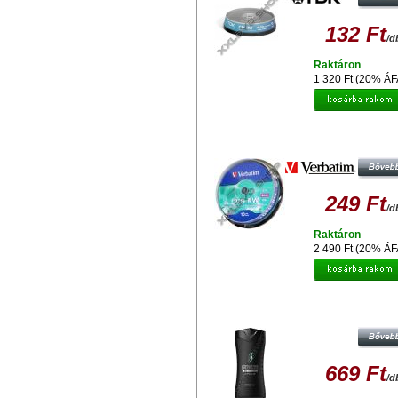
132 Ft
/d
Raktáron
1 320 Ft (20% ÁF
VERBATIM DVD-RW 4X LEMEZ - 
(10)
249 Ft
/d
Raktáron
2 490 Ft (20% ÁF
AXE APOLLO TUSFÜRDŐ 250
669 Ft
/d