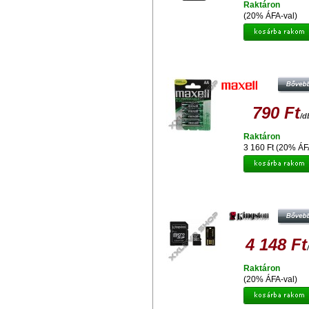
Raktáron
(20% ÁFA-val)
MAXELL AKKU. AA NI-MH 2300 MA
BLISTER)
790 Ft
/d
Raktáron
3 160 Ft (20% ÁF
16GB MOBILITY KIT KINGSTON C
10 (MICRO SD MEMÓRIAKÁRTY
ADAPTER + OLVASÓ)
4 148 Ft
Raktáron
(20% ÁFA-val)