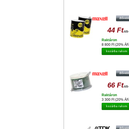
MAXELL CD-R 52X LEMEZ, SHR
2X100 + AJÁNDÉK MAXELL EB-
FÜLHALLGATÓ
44 Ft
/db
Raktáron
8 800 Ft (20% ÁF
MAXELL CD-R 52X TELJES FELÜL
NYOMTATHATÓ LEMEZ /NO ID/ - 
(50)
66 Ft
/db
Raktáron
3 300 Ft (20% ÁF
TDK CD-RW 12X LEMEZ - CAKE (