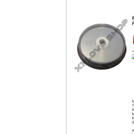
MAXELL DVD-RW LEMEZ - CAKE 
M
T
K
M
K
(
A