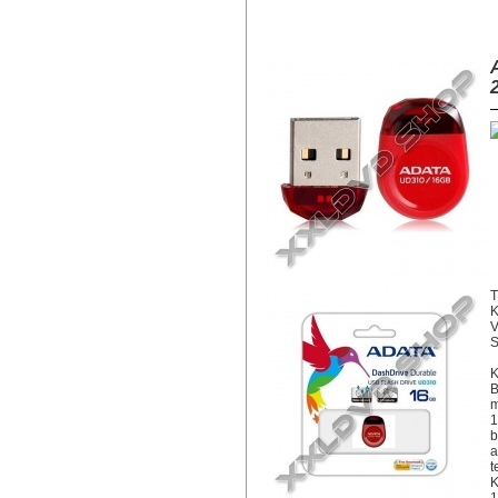
ADATA UD310 16GB PENDRIVE USB
T
K
V
S
K
B
m
1
b
a
t
K