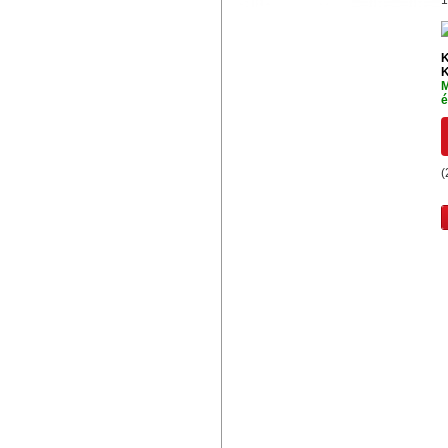
1
K
K
M
é
(