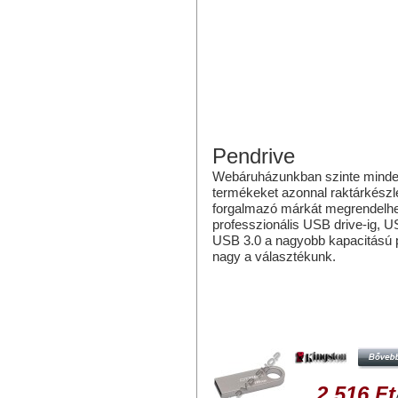
Pendrive
Webáruházunkban szinte mindenfé
termékeket azonnal raktárkészlet
forgalmazó márkát megrendelhe
professzionális USB drive-ig, 
USB 3.0 a nagyobb kapacitású p
nagy a választékunk.
Hasonló termékek
KINGSTON DATATRAVELER SE9 
PENDRIVE USB 2.0
2 516 Ft