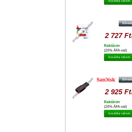
ADATA UV150 SLIM 16 GB PEND
USB 3.0 - PIROS
2 727 Ft
Raktáron
(20% ÁFA-val)
SANDISK CRUZER BLADE 16
PENDRIVE USB 2.0
2 925 Ft
Raktáron
(20% ÁFA-val)
KINGSTON DT MICRODUO OTG 1
PENDRIVE USB 2.0 + MICRO US