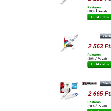
Raktáron
(20% ÁFA-val)
ADATA C008 CLASSIC 16GB PEN
USB 2.0 - FEKETE-PIROS
2 563 Ft
Raktáron
(20% ÁFA-val)
KINGSTON DATATRAVELER G4 1
PENDRIVE USB 3.0 - KÉK
2 665 Ft
Raktáron
(20% ÁFA-val)