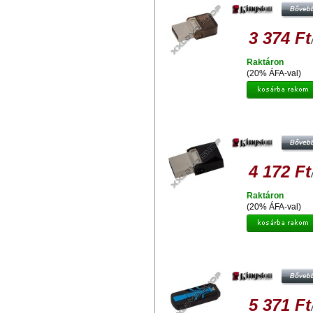
ANDROID TELEFONOKHOZ,
TABLETEKHEZ
3 374 Ft
Raktáron
(20% ÁFA-val)
KINGSTON DT MICRODUO OTG 1
PENDRIVE USB 3.0 + MICRO US
ANDROID TELEFONOKHOZ,
TABLETEKHEZ
4 172 Ft
Raktáron
(20% ÁFA-val)
KINGSTON DATATRAVELER R3.0
16GB PENDRIVE USB 3.0
5 371 Ft