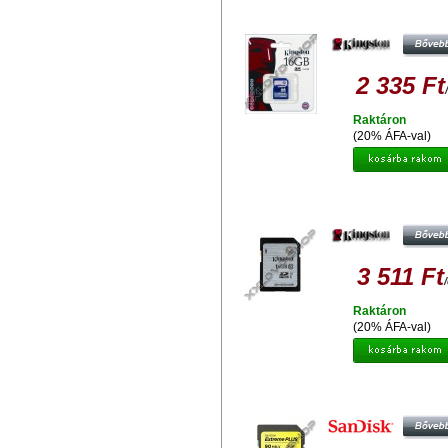
KINGSTON 16GB SDHC
MEMÓRIAKÁRTYA - CLASS 4
2 335 Ft
Raktáron
(20% ÁFA-val)
KINGSTON 16 GB SDHC
MEMÓRIAKÁRTYA UHS-I CLASS 10
MB/S)
3 511 Ft
Raktáron
(20% ÁFA-val)
SANDISK EXTREME 16GB SD
MEMÓRIAKÁRTYA UHS-I U3 CLAS