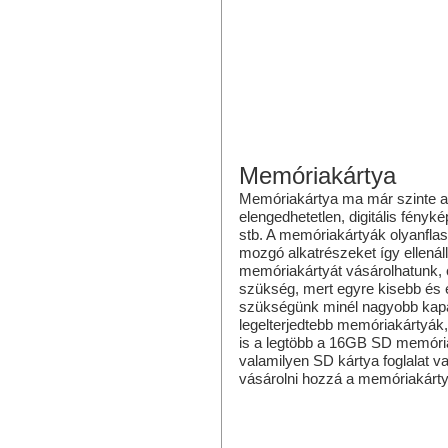
Memóriakártya
Memóriakártya ma már szinte a
elengedhetetlen, digitális fényk
stb. A memóriakártyák olyanfl
mozgó alkatrészeket így ellenál
memóriakártyát vásárolhatunk, 
szükség, mert egyre kisebb és
szükségünk minél nagyobb kapa
legelterjedtebb memóriakártyák,
is a legtöbb a 16GB SD memóri
valamilyen SD kártya foglalat v
vásárolni hozzá a memóriakártya
Hasonló termékek