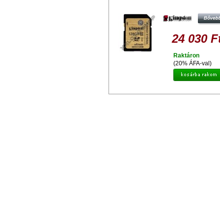
MEMÓRIAKÁRTYA UHS-I CLASS
(90/45 MB/S)
24 030 F
Raktáron
(20% ÁFA-val)