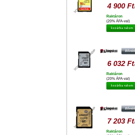
4 900 Ft
Raktáron
(20% ÁFA-val)
KINGSTON 32 GB SDHC
MEMÓRIAKÁRTYA UHS-I CLASS 10
MB/S)
6 032 Ft
Raktáron
(20% ÁFA-val)
KINGSTON 32GB SDHC
MEMÓRIAKÁRTYA UHS-I CLASS
(90/45 MB/S)
7 203 Ft
Raktáron