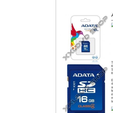
ADATA 16GB SDHC CARD CLASS 
T
K
S
K
E
4
a
f
é
m
l