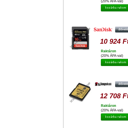
(20% ÁFA-val)
SANDISK EXTREME PRO 16GB 
MEMÓRIAKÁRTYA 4K UHS-I U3 C
10 (95/90 MB/S)
10 924 F
Raktáron
(20% ÁFA-val)
KINGSTON 64GB SDXC
MEMÓRIAKÁRTYA UHS-I CLASS
(90/45 MB/S)
12 708 F
Raktáron
(20% ÁFA-val)
KINGSTON 128GB SDXC