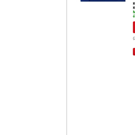
K
K
M
é
(