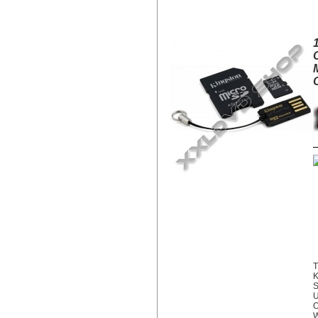
16GB MOBILITY KIT KINGSTON 
ADAPTER + OLVASÓ)
T
K
S
U
O
W