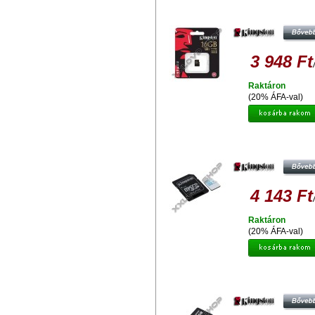
KINGSTON 16GB MICRO SDH
MEMÓRIAKÁRTYA UHS-I CLASS
(90/45 MB/S)
3 948 Ft
Raktáron
(20% ÁFA-val)
KINGSTON 16GB MICRO SDHC AC
CARD MEMÓRIAKÁRTYA UHS-I C
U3 (90/45 MB/S) + ADAPTER
4 143 Ft
Raktáron
(20% ÁFA-val)
KINGSTON 16GB MICRO SDH
MEMÓRIAKÁRTYA UHS-I INDUST
TEMP (90/45 MB/S)