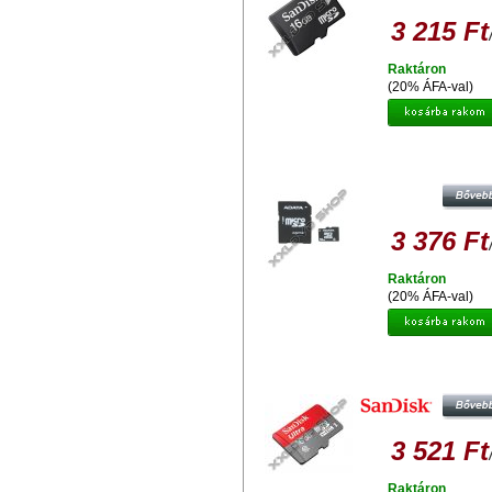
3 215 Ft
Raktáron
(20% ÁFA-val)
ADATA 16GB MICRO SDHC
MEMÓRIAKÁRTYA WITH ADAP
CLASS 4
3 376 Ft
Raktáron
(20% ÁFA-val)
SANDISK ULTRA 16GB MICRO S
MEMÓRIAKÁRTYA UHS-I ANDR
CLASS 10
3 521 Ft
Raktáron