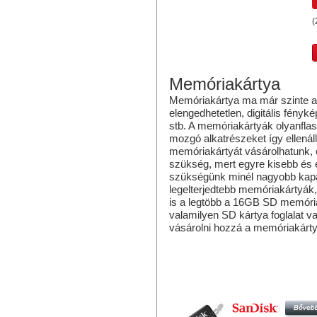
(
Memóriakártya
Memóriakártya ma már szinte a
elengedhetetlen, digitális fényk
stb. A memóriakártyák olyanfl
mozgó alkatrészeket így ellenál
memóriakártyát vásárolhatunk, 
szükség, mert egyre kisebb és
szükségünk minél nagyobb kapa
legelterjedtebb memóriakártyák,
is a legtöbb a 16GB SD memóri
valamilyen SD kártya foglalat v
vásárolni hozzá a memóriakártya
Hasonló termékek
SANDISK 16GB MICRO SDHC
MEMÓRIAKÁRTYA CLASS 4