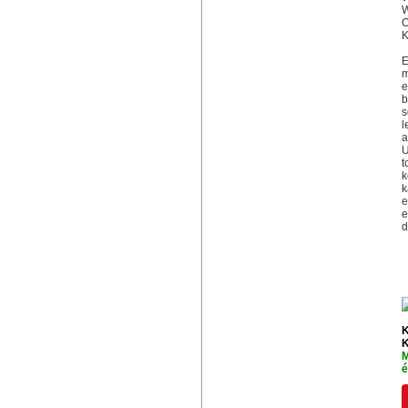
W
O
K
E
m
e
b
s
l
a
U
t
k
k
e
e
d
K
K
M
é